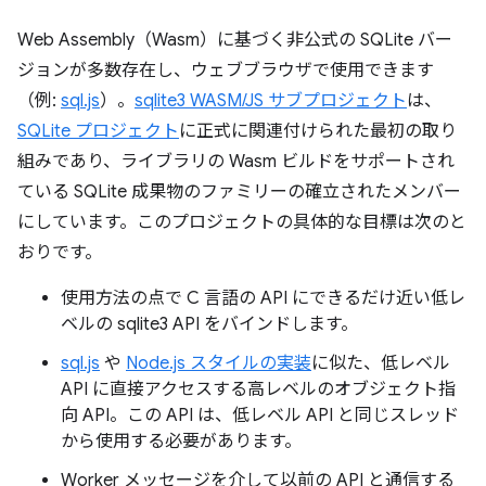
Web Assembly（Wasm）に基づく非公式の SQLite バー
ジョンが多数存在し、ウェブブラウザで使用できます
（例:
sql.js
）。
sqlite3 WASM/JS サブプロジェクト
は、
SQLite プロジェクト
に正式に関連付けられた最初の取り
組みであり、ライブラリの Wasm ビルドをサポートされ
ている SQLite 成果物のファミリーの確立されたメンバー
にしています。このプロジェクトの具体的な目標は次のと
おりです。
使用方法の点で C 言語の API にできるだけ近い低レ
ベルの sqlite3 API をバインドします。
sql.js
や
Node.js スタイルの実装
に似た、低レベル
API に直接アクセスする高レベルのオブジェクト指
向 API。この API は、低レベル API と同じスレッド
から使用する必要があります。
Worker メッセージを介して以前の API と通信する