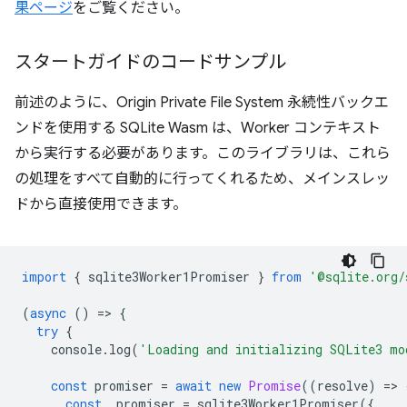
果ページ
をご覧ください。
スタートガイドのコードサンプル
前述のように、Origin Private File System 永続性バックエ
ンドを使用する SQLite Wasm は、Worker コンテキスト
から実行する必要があります。このライブラリは、これら
の処理をすべて自動的に行ってくれるため、メインスレッ
ドから直接使用できます。
import
{
sqlite3Worker1Promiser
}
from
'@sqlite.org/
(
async
()
=
>
{
try
{
console
.
log
(
'Loading and initializing SQLite3 mo
const
promiser
=
await
new
Promise
((
resolve
)
=
>
const
_promiser
=
sqlite3Worker1Promiser
({