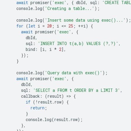
await
promiser
(
'exec'
,
{
dbId
,
sql
:
'CREATE TAB
console
.
log
(
'Creating a table...'
);
console
.
log
(
'Insert some data using exec()...'
);
for
(
let
i
=
20
;
i
<
=
25
;
++
i
)
{
await
promiser
(
'exec'
,
{
dbId
,
sql
:
'INSERT INTO t(a,b) VALUES (?,?)'
,
bind
:
[
i
,
i
*
2
],
});
}
console
.
log
(
'Query data with exec()'
);
await
promiser
(
'exec'
,
{
dbId
,
sql
:
'SELECT a FROM t ORDER BY a LIMIT 3'
,
callback
:
(
result
)
=
>
{
if
(
!
result
.
row
)
{
return
;
}
console
.
log
(
result
.
row
);
},