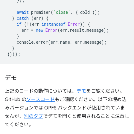
});
await
promiser
(
'close'
,
{
dbId
});
}
catch
(
err
)
{
if
(
!
(
err
instanceof
Error
))
{
err
=
new
Error
(
err
.
result
.
message
);
}
console
.
error
(
err
.
name
,
err
.
message
);
}
})();
デモ
上記のコードの動作については、
デモ
をご覧ください。
GitHub の
ソースコード
もご確認ください。以下の埋め込
みバージョンでは OPFS バックエンドが使用されていま
せんが、
別のタブ
でデモを開くと使用されることに注意し
てください。