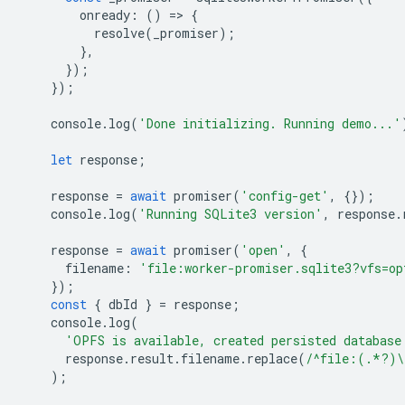
onready
:
()
=
>
{
resolve
(
_promiser
);
},
});
});
console
.
log
(
'Done initializing. Running demo...'
let
response
;
response
=
await
promiser
(
'config-get'
,
{});
console
.
log
(
'Running SQLite3 version'
,
response
.
response
=
await
promiser
(
'open'
,
{
filename
:
'file:worker-promiser.sqlite3?vfs=op
});
const
{
dbId
}
=
response
;
console
.
log
(
'OPFS is available, created persisted database
response
.
result
.
filename
.
replace
(
/^file:(.*?)\
);