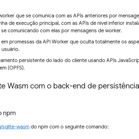
orker que se comunica com as APIs anteriores por mensagen
nha de execução principal, com as APIs de nível inferior inst
 se comunicando com elas por mensagens de worker.
 em promessas da API Worker que oculta totalmente os asp
 usuário.
mento persistente do lado do cliente usando APIs JavaScript 
stem (OPFS).
e Wasm com o back-end de persistência 
do npm
g/sqlite-wasm
do npm com o seguinte comando: