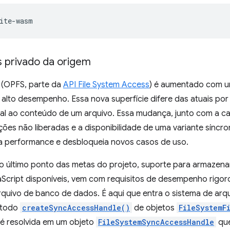
s privado da origem
m (OPFS, parte da
API File System Access
) é aumentado com um
alto desempenho. Essa nova superfície difere das atuais por
cal ao conteúdo de um arquivo. Essa mudança, junto com a c
ões não liberadas e a disponibilidade de uma variante síncr
 a performance e desbloqueia novos casos de uso.
o último ponto das metas do projeto, suporte para armazena
aScript disponíveis, vem com requisitos de desempenho rigor
rquivo de banco de dados. É aqui que entra o sistema de arqu
étodo
createSyncAccessHandle()
de objetos
FileSystemF
é resolvida em um objeto
FileSystemSyncAccessHandle
que