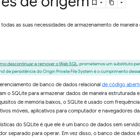
res de origem
m todas as suas necessidades de armazenamento de maneira 
mo descontinuar e remover o Web SQL
, prometemos um substituto pa
d de persistência do Origin Private File System é o cumprimento dess
erenciamento de banco de dados relacional
de código abert
m o SQLite para armazenar dados de maneira estruturada e f
uisitos de memória baixos, o SQLite é usado com frequênc
tivos móveis, aplicativos para computador e navegadores d
ísticas do SQLite é que ele é um banco de dados sem servidor
idor separado para operar. Em vez disso, o banco de dados