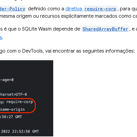
der-Policy
definido como a
diretiva
require-corp
, para 
 mesma origem ou recursos explicitamente marcados como ca
os é que o SQLite Wasm depende de
SharedArrayBuffer
, e
a
.
ego com o DevTools, vai encontrar as seguintes informações: