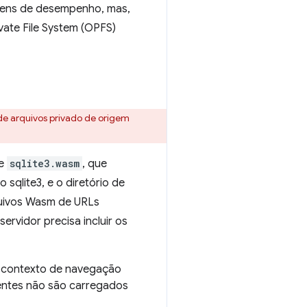
agens de desempenho, mas,
vate File System (OPFS)
 de arquivos privado de origem
e
sqlite3.wasm
, que
sqlite3, e o diretório de
quivos Wasm de URLs
ervidor precisa incluir os
 o contexto de navegação
entes não são carregados