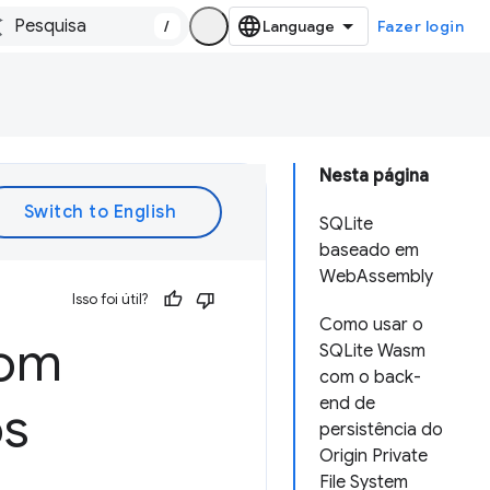
/
Fazer login
Nesta página
SQLite
baseado em
WebAssembly
Isso foi útil?
Como usar o
com
SQLite Wasm
com o back-
end de
os
persistência do
Origin Private
File System