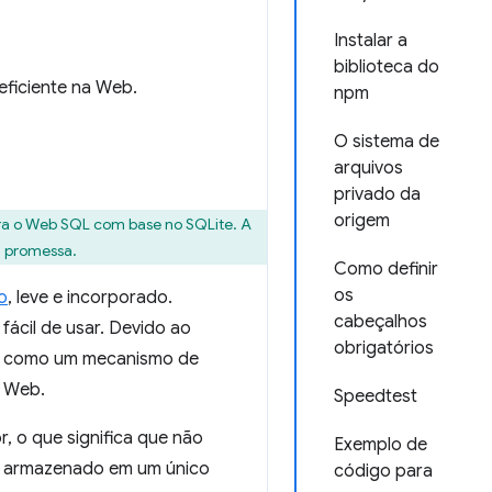
Instalar a
biblioteca do
eficiente na Web.
npm
O sistema de
arquivos
privado da
origem
ra o Web SQL com base no SQLite. A
a promessa.
Como definir
os
o
, leve e incorporado.
cabeçalhos
ácil de usar. Devido ao
obrigatórios
ia como um mecanismo de
a Web.
Speedtest
, o que significa que não
Exemplo de
 é armazenado em um único
código para