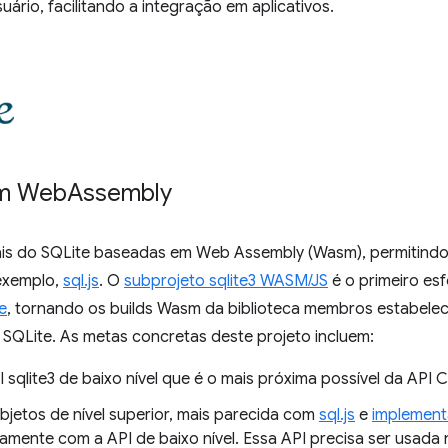
uário, facilitando a integração em aplicativos.
em Web
Assembly
iais do SQLite baseadas em Web Assembly (Wasm), permitindo
exemplo,
sql.js
. O
subprojeto sqlite3 WASM/JS
é o primeiro esf
e
, tornando os builds Wasm da biblioteca membros estabeleci
 SQLite. As metas concretas deste projeto incluem:
 sqlite3 de baixo nível que é o mais próxima possível da API 
bjetos de nível superior, mais parecida com
sql.js
e
implement
amente com a API de baixo nível. Essa API precisa ser usada