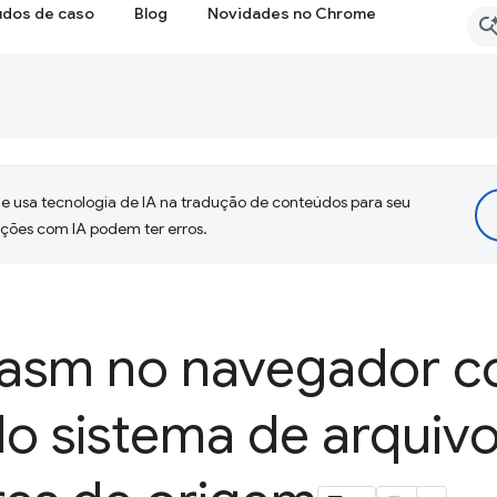
udos de caso
Blog
Novidades no Chrome
 usa tecnologia de IA na tradução de conteúdos para seu
uções com IA podem ter erros.
asm no navegador 
do sistema de arquiv