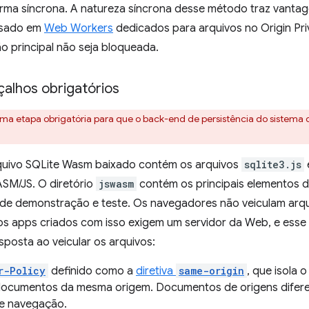
orma síncrona. A natureza síncrona desse método traz vant
 usado em
Web Workers
dedicados para arquivos no Origin Pri
o principal não seja bloqueada.
alhos obrigatórios
 uma etapa obrigatória para que o back-end de persistência do sistema
rquivo SQLite Wasm baixado contém os arquivos
sqlite3.js
SM/JS. O diretório
jswasm
contém os principais elementos do 
s de demonstração e teste. Os navegadores não veiculam ar
os apps criados com isso exigem um servidor da Web, e esse s
posta ao veicular os arquivos:
r-Policy
definido como a
diretiva
same-origin
, que isola
documentos da mesma origem. Documentos de origens difer
e navegação.