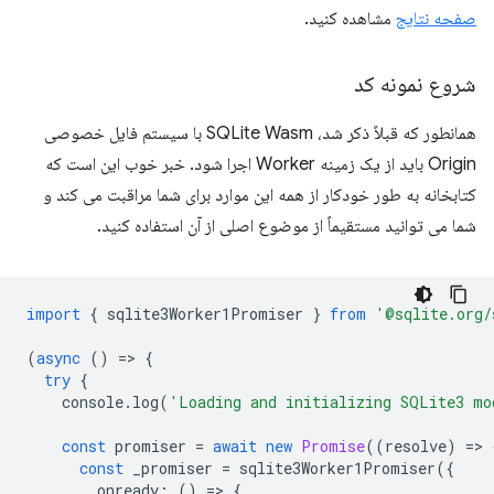
صفحه نتایج
مشاهده کنید.
شروع نمونه کد
همانطور که قبلاً ذکر شد، SQLite Wasm با سیستم فایل خصوصی
Origin باید از یک زمینه Worker اجرا شود. خبر خوب این است که
کتابخانه به طور خودکار از همه این موارد برای شما مراقبت می کند و
شما می توانید مستقیماً از موضوع اصلی از آن استفاده کنید.
import
{
sqlite3Worker1Promiser
}
from
'@sqlite.org/
(
async
()
=
>
{
try
{
console
.
log
(
'Loading and initializing SQLite3 mo
const
promiser
=
await
new
Promise
((
resolve
)
=
>
const
_promiser
=
sqlite3Worker1Promiser
({
onready
:
()
=
>
{