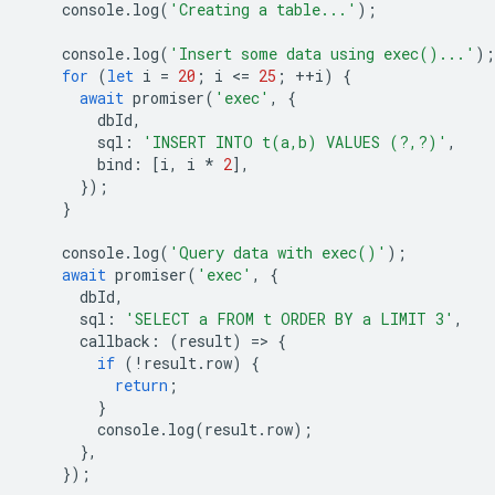
console
.
log
(
'Creating a table...'
);
console
.
log
(
'Insert some data using exec()...'
);
for
(
let
i
=
20
;
i
<
=
25
;
++
i
)
{
await
promiser
(
'exec'
,
{
dbId
,
sql
:
'INSERT INTO t(a,b) VALUES (?,?)'
,
bind
:
[
i
,
i
*
2
],
});
}
console
.
log
(
'Query data with exec()'
);
await
promiser
(
'exec'
,
{
dbId
,
sql
:
'SELECT a FROM t ORDER BY a LIMIT 3'
,
callback
:
(
result
)
=
>
{
if
(
!
result
.
row
)
{
return
;
}
console
.
log
(
result
.
row
);
},
});