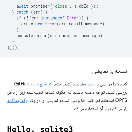
await
promiser
(
'close'
,
{
dbId
});
}
catch
(
err
)
{
if
(
!
(
err
instanceof
Error
))
{
err
=
new
Error
(
err
.
result
.
message
);
}
console
.
error
(
err
.
name
,
err
.
message
);
}
})();
نسخه ی نمایشی
کد بالا را در عمل در
دمو
مشاهده کنید. حتماً
کد منبع را
در GitHub
بررسی کنید. توجه داشته باشید که چگونه نسخه تعبیه‌شده زیر از باطن
OPFS استفاده نمی‌کند، اما وقتی نسخه نمایشی را در یک
برگه جداگانه
باز می‌کنید، از آن استفاده می‌کند.