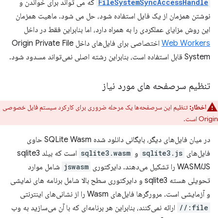
FileSystemSyncAccessHandle
که می تواند برای خواندن و
نوشتن همزمان از یک فایل استفاده شود، حل می شود. ماهیت همزمان
این روش مزایای عملکردی را به همراه دارد، اما بنابراین فقط در داخل
Web Workers
اختصاصی برای فایل‌های داخل Origin Private File
System قابل استفاده است، بنابراین رشته اصلی نمی‌تواند مسدود شود.
تنظیم سرصفحه های مورد نیاز
اخطار:
تنظیم این سرصفحه‌ها یک مرحله ضروری برای کارکرد سیستم فایل خصوصی
Origin است.
در میان فایل‌های دیگر، بایگانی دانلود شده SQLite Wasm حاوی
فایل‌های
sqlite3.js
و
sqlite3.wasm
است که بیلد sqlite3
WASM/JS را تشکیل می‌دهند. دایرکتوری
jswasm
شامل موارد
تحویلی هسته sqlite3 و دایرکتوری سطح بالا شامل برنامه های نمایشی
و آزمایشی است. مرورگرها فایل‌های Wasm را از نشانی‌های اینترنتی
file://
ارائه نمی‌کنند، بنابراین هر برنامه‌ای که با آن می‌سازید به وب