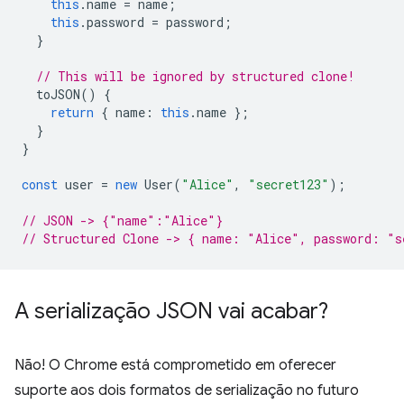
this
.
name
=
name
;
this
.
password
=
password
;
}
// This will be ignored by structured clone!
toJSON
()
{
return
{
name
:
this
.
name
};
}
}
const
user
=
new
User
(
"Alice"
,
"secret123"
);
// JSON -> {"name":"Alice"}
// Structured Clone -> { name: "Alice", password: "s
A serialização JSON vai acabar?
Não! O Chrome está comprometido em oferecer
suporte aos dois formatos de serialização no futuro