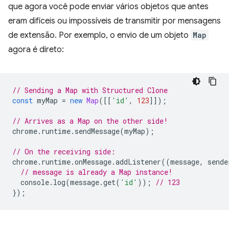
que agora você pode enviar vários objetos que antes
eram difíceis ou impossíveis de transmitir por mensagens
de extensão. Por exemplo, o envio de um objeto
Map
agora é direto:
// Sending a Map with Structured Clone
const
myMap
=
new
Map
([[
'id'
,
123
]]);
// Arrives as a Map on the other side!
chrome
.
runtime
.
sendMessage
(
myMap
);
// On the receiving side:
chrome
.
runtime
.
onMessage
.
addListener
((
message
,
sende
// message is already a Map instance!
console
.
log
(
message
.
get
(
'id'
));
// 123
});