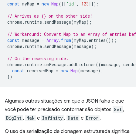
const
myMap
=
new
Map
([[
'id'
,
123
]]);
// Arrives as {} on the other side!
chrome
.
runtime
.
sendMessage
(
myMap
);
// Workaround: Convert Map to an Array of entries be
const
message
=
Array
.
from
(
myMap
.
entries
());
chrome
.
runtime
.
sendMessage
(
message
);
// On the receiving side:
chrome
.
runtime
.
onMessage
.
addListener
((
message
,
sende
const
receivedMap
=
new
Map
(
message
);
});
Algumas outras situações em que o JSON falha e que
você pode ter precisado contornar são objetos
Set
,
BigInt
,
NaN
e
Infinity
,
Date
e
Error
.
O uso da serialização de clonagem estruturada significa