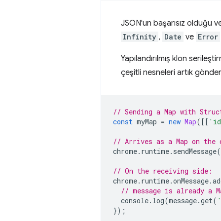
JSON'un başarısız olduğu ve
Infinity
,
Date
ve
Error
Yapılandırılmış klon serileş
çeşitli nesneleri artık gönder
// Sending a Map with Struc
const
myMap
=
new
Map
([[
'i
// Arrives as a Map on the 
chrome
.
runtime
.
sendMessage
(
// On the receiving side:
chrome
.
runtime
.
onMessage
.
ad
// message is already a M
console
.
log
(
message
.
get
(
});