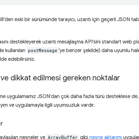
'den eski bir sürümünde tarayıcı, uzantı için geçerli JSON ta
masını destekleyerek uzantı mesajlaşma API'sini standart web pl
de kullanılan
postMessage
'ye benzer şekilde) daha uyumlu hal
de edebilirsiniz.
lik ve dikkat edilmesi gereken noktalar
ştirme uygulamamız JSON'dan çok daha fazla türü desteklese de
ım ve uygulamayla ilgili uyumsuzluk vardır.
r
aylaşılan nesneler ve
ArrayBuffer
gibi
nesne aktarımı
uygula