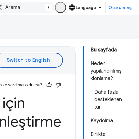
/
Oturum aç
Bu sayfada
Neden
yapılandırılmış
klonlama?
size yardımcı oldu mu?
Daha fazla
için
desteklenen
tür
inleştirme
Kaydolma
Birlikte