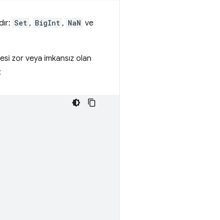
dır:
Set
,
BigInt
,
NaN
ve
mesi zor veya imkansız olan
: