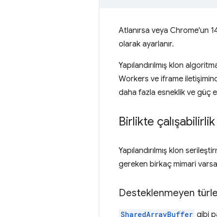
Atlanırsa veya Chrome'un 148
olarak ayarlanır.
Yapılandırılmış klon algorit
Workers ve iframe iletişimin
daha fazla esneklik ve güç el
Birlikte çalışabilir
Yapılandırılmış klon serile
gereken birkaç mimari varsay
Desteklenmeyen türle
SharedArrayBuffer
gibi p