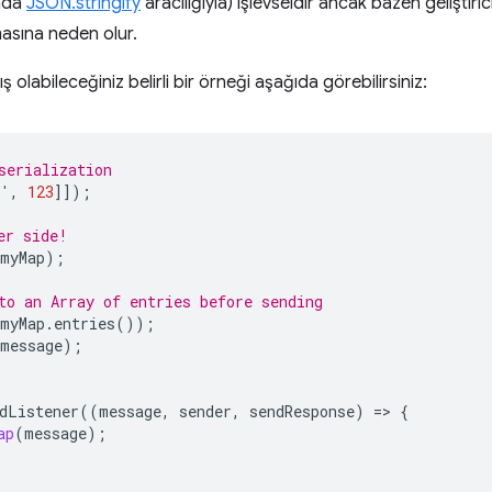
anda
JSON.stringify
aracılığıyla) işlevseldir ancak bazen geliştir
masına neden olur.
ış olabileceğiniz belirli bir örneği aşağıda görebilirsiniz:
serialization
d'
,
123
]]);
er side!
myMap
);
to an Array of entries before sending
myMap
.
entries
());
message
);
dListener
((
message
,
sender
,
sendResponse
)
=
>
{
ap
(
message
);