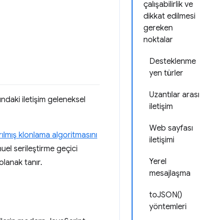
çalışabilirlik ve
dikkat edilmesi
gereken
noktalar
Desteklenme
yen türler
Uzantılar arası
ındaki iletişim geleneksel
iletişim
Web sayfası
rılmış klonlama algoritmasını
iletişimi
el serileştirme geçici
Yerel
lanak tanır.
mesajlaşma
toJSON()
yöntemleri