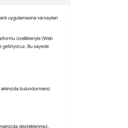
banlı uygulamasına varsayılan
atformu özellikleriyle (Web
e getiriyoruz. Bu sayede
, aklınızda bulundurmanız
mamızda desteklenmez.