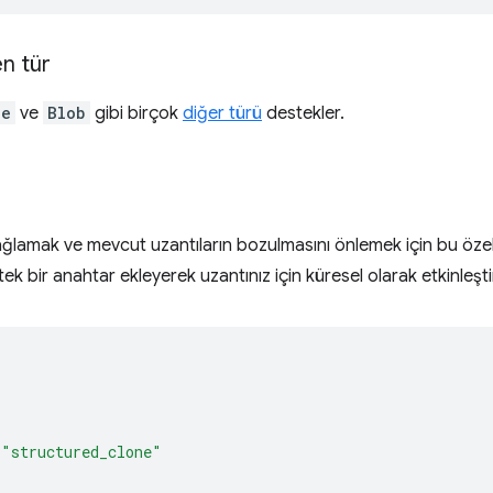
n tür
le
ve
Blob
gibi birçok
diğer türü
destekler.
lamak ve mevcut uzantıların bozulmasını önlemek için bu özel
k bir anahtar ekleyerek uzantınız için küresel olarak etkinleştire
"structured_clone"