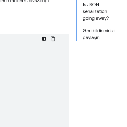
icilerin modern JavaScript
Is JSON
serialization
going away?
Geri bildiriminizi
paylaşın