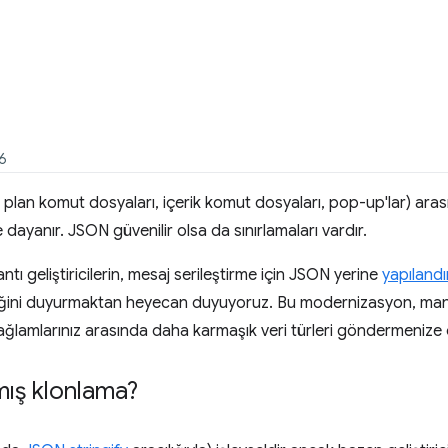
26
ka plan komut dosyaları, içerik komut dosyaları, pop-up'lar) aras
dayanır. JSON güvenilir olsa da sınırlamaları vardır.
ı geliştiricilerin, mesaj serileştirme için JSON yerine
yapılandı
ceğini duyurmaktan heyecan duyuyoruz. Bu modernizasyon, manu
ğlamlarınız arasında daha karmaşık veri türleri göndermenize o
mış klonlama?