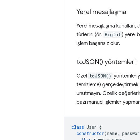
Yerel mesajlaşma
Yerel mesajlaşma kanalları, 
türlerini (ör.
BigInt
) yerel 
işlem başarısız olur.
to
JSON(
) yöntemleri
Özel
toJSON()
yöntemleriyl
temizleme) gerçekleştirmek iç
unutmayın. Özellik değerleri
bazı manuel işlemler yapmanı
class
User
{
constructor
(
name
,
passwor
this
.
name
=
name
;