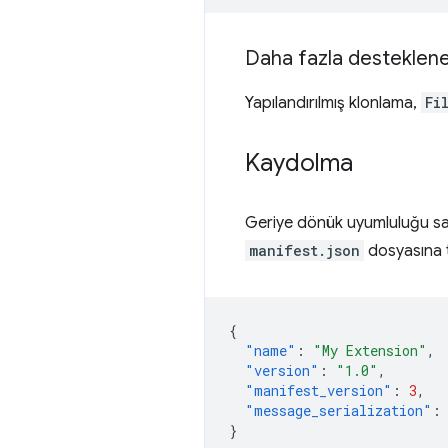
Daha fazla desteklene
Yapılandırılmış klonlama,
Fi
Kaydolma
Geriye dönük uyumluluğu sağ
manifest.json
dosyasına te
{
"name"
:
"My Extension"
,
"version"
:
"1.0"
,
"manifest_version"
:
3
,
"message_serialization"
:
}