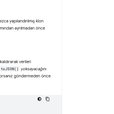
zca yapılandırılmış klon
ğlamından ayrılmadan önce
aldırarak verileri
toJSON()
yoksayacağını
yorsanız göndermeden önce