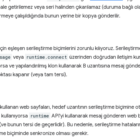
 hale getirilemez veya seri halinden çıkarılamaz (duruma bağlı o
rmeye çalışıldığında bunun yerine bir kopya gönderilir.
n eşleşen serileştirme biçimlerini zorunlu kılıyoruz. Serileştir
sage
veya
runtime.connect
üzerinden doğrudan iletişim ku
orsa ve yapılandırılmış klon kullanarak B uzantısına mesaj gön
tası kapanır (veya tam tersi).
kullanan web sayfaları, hedef uzantının serileştirme biçimine 
n kullanıyorsa
runtime
API'yi kullanarak mesaj gönderen web b
r (ve bunun tersi de geçerlidir). Bu nedenle, serileştirme hatalar
rme biçiminde senkronize olması gerekir.