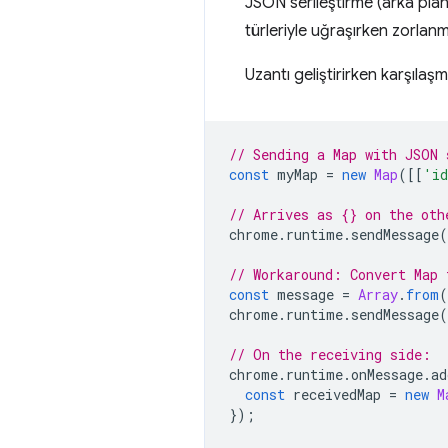
JSON serileştirme (arka pl
türleriyle uğraşırken zorlan
Uzantı geliştirirken karşılaşm
// Sending a Map with JSON 
const
myMap
=
new
Map
([[
'i
// Arrives as {} on the oth
chrome
.
runtime
.
sendMessage
(
// Workaround: Convert Map 
const
message
=
Array
.
from
(
chrome
.
runtime
.
sendMessage
(
// On the receiving side:
chrome
.
runtime
.
onMessage
.
ad
const
receivedMap
=
new
M
});