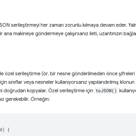
JSON serileştirmeyi her zaman zorunlu kılmaya devam eder. Yalnı
bir ana makineye göndermeye çalışırsanız ileti, uzantınızın ba
e özel serileştirme (ör. bir nesne gönderilmeden önce şifreleri k
in sınıflar veya nesneler kullanıyorsanız yapılandırılmış klonun
ni doğrudan kopyalar. Özel serileştirme için
toJSON()
kullanı
z gerekebilir. Örneğin:
d
)
{