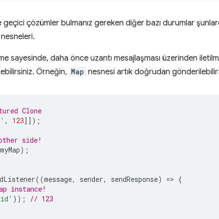
 geçici çözümler bulmanız gereken diğer bazı durumlar şunlar
nesneleri.
tirme sayesinde, daha önce uzantı mesajlaşması üzerinden iletil
ebilirsiniz. Örneğin,
Map
nesnesi artık doğrudan gönderilebilir
tured Clone
d'
,
123
]]);
other side!
myMap
);
dListener
((
message
,
sender
,
sendResponse
)
=
>
{
ap instance!
'id'
));
// 123