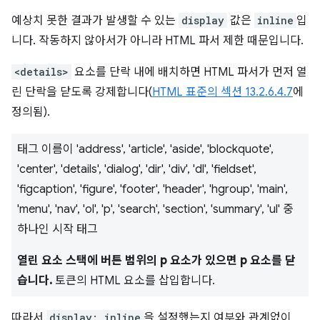
예상치 못한 결과가 발생할 수 있는
display
값은
inline
입
니다. 작동하지 않아서가 아니라 HTML 파서 제한 때문입니다.
<details>
요소를 단락 내에 배치하면 HTML 파서가 먼저 열
린 단락을 닫도록 강제합니다(
HTML 표준의 섹션 13.2.6.4.7
에
정의됨).
태그 이름이 'address', 'article', 'aside', 'blockquote',
'center', 'details', 'dialog', 'dir', 'div', 'dl', 'fieldset',
'figcaption', 'figure', 'footer', 'header', 'hgroup', 'main',
'menu', 'nav', 'ol', 'p', 'search', 'section', 'summary', 'ul' 중
하나인 시작 태그
열린 요소 스택에 버튼 범위의 p 요소가 있으면 p 요소를 닫
습니다.
토큰의 HTML 요소를 삽입합니다.
따라서
display: inline
을 설정했는지 여부와 관계없이