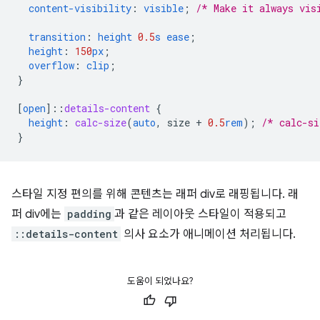
content-visibility
:
visible
;
/* Make it always vis
transition
:
height
0.5
s
ease
;
height
:
150
px
;
overflow
:
clip
;
}
[
open
]
::
details-content
{
height
:
calc-size
(
auto
,
size
+
0.5
rem
);
/* calc-si
}
스타일 지정 편의를 위해 콘텐츠는 래퍼 div로 래핑됩니다. 래
퍼 div에는
padding
과 같은 레이아웃 스타일이 적용되고
::details-content
의사 요소가 애니메이션 처리됩니다.
도움이 되었나요?