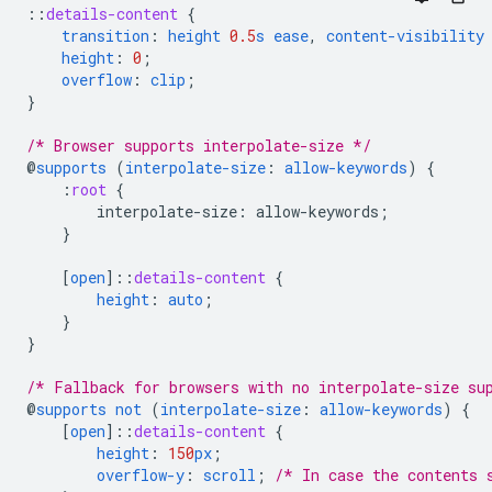
::
details-content
{
transition
:
height
0.5
s
ease
,
content-visibility
height
:
0
;
overflow
:
clip
;
}
/* Browser supports interpolate-size */
@
supports
(
interpolate-size
:
allow-keywords
)
{
:
root
{
interpolate-size
:
allow-keywords
;
}
[
open
]
::
details-content
{
height
:
auto
;
}
}
/* Fallback for browsers with no interpolate-size su
@
supports
not
(
interpolate-size
:
allow-keywords
)
{
[
open
]
::
details-content
{
height
:
150
px
;
overflow-y
:
scroll
;
/* In case the contents 