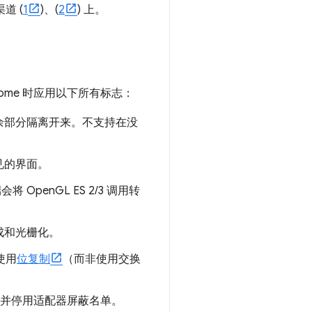
道 (
1
)、(
2
) 上。
rome 时应用以下所有标志：
余部分隔离开来。不支持在没
见的界面。
将 OpenGL ES 2/3 调用转
合成和光栅化。
使用
位复制
（而非使用交换
API，并停用适配器屏蔽名单。