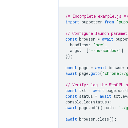
/* Incomplete example.js *
import
puppeteer
from
'pupp
// Configure launch paramet
const
browser
=
await
puppe
headless
:
'new'
,
args
:
[
'--no-sandbox'
]
});
const
page
=
await
browser
.
await
page
.
goto
(
'chrome://
// Verify: log the WebGPU 
const
txt
=
await
page
.
wait
const
status
=
await
txt
.
ev
console
.
log
(
status
);
await
page
.
pdf
({
path
:
'./g
await
browser
.
close
();