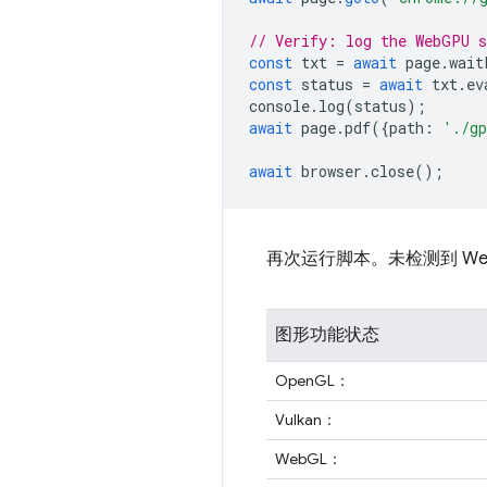
// Verify: log the WebGPU 
const
txt
=
await
page
.
wait
const
status
=
await
txt
.
ev
console
.
log
(
status
);
await
page
.
pdf
({
path
:
'./gp
await
browser
.
close
();
再次运行脚本。未检测到 We
图形功能状态
OpenGL：
Vulkan：
WebGL：