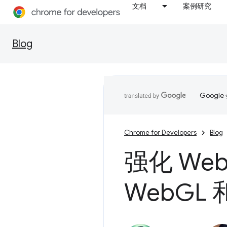
文档
案例研究
Blog
Goog
Chrome for Developers
Blog
强化 We
Web
GL 