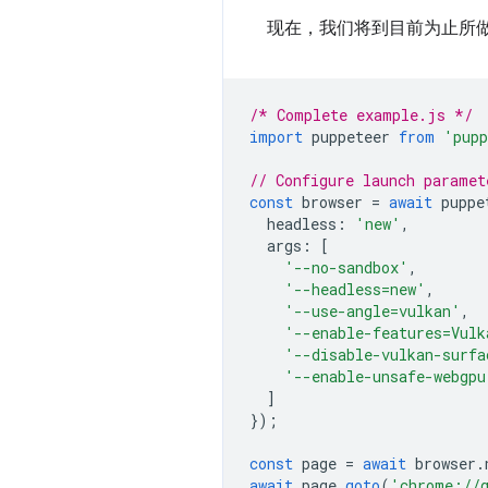
现在，我们将到目前为止所
/* Complete example.js */
import
puppeteer
from
'pupp
// Configure launch paramet
const
browser
=
await
puppe
headless
:
'new'
,
args
:
[
'--no-sandbox'
,
'--headless=new'
,
'--use-angle=vulkan'
,
'--enable-features=Vulk
'--disable-vulkan-surfa
'--enable-unsafe-webgpu
]
});
const
page
=
await
browser
.
await
page
.
goto
(
'chrome://