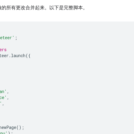
做的所有更改合并起来。以下是完整脚本。
eteer'
;
ers
teer
.
launch
({
an'
,
ce'
,
'
,
newPage
();
gpu'
);