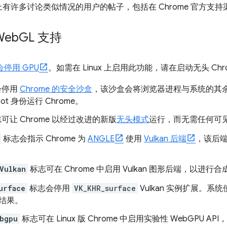
许多讨论类似情况的用户的帖子，包括在 Chrome 官方支持渠
Web
GL 支持
会停用 GPU
。如需在 Linux 上启用此功能，请在启动无头 Ch
会停用
Chrome 的安全沙盒
，该沙盒会将浏览器进程与系统的其
t 身份运行 Chrome。
可让 Chrome 以经过改进的新版
无头模式
运行，而无需任何可
标志会指示 Chrome 为
ANGLE
使用
Vulkan 后端
，该后端会
。
Vulkan
标志可在 Chrome 中启用 Vulkan 图形后端，以进行
urface
标志会停用
VK_KHR_surface
Vulkan 实例扩展。系统
结果。
bgpu
标志可在 Linux 版 Chrome 中启用实验性 WebGPU 