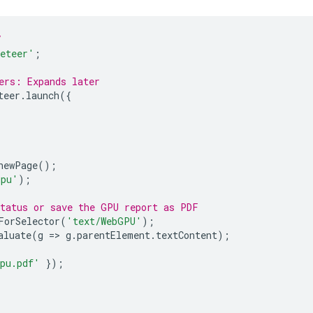
/
eteer'
;
ers: Expands later
teer
.
launch
({
newPage
();
gpu'
);
status or save the GPU report as PDF
ForSelector
(
'text/WebGPU'
);
aluate
(
g
=
>
g
.
parentElement
.
textContent
);
pu.pdf'
});