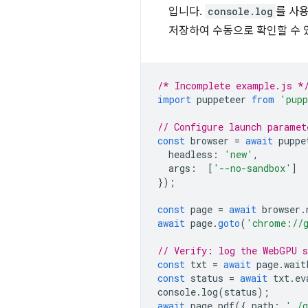
입니다.
console.log
를 사
저장하여 수동으로 확인할 수 
/* Incomplete example.js *
import
puppeteer
from
'pupp
// Configure launch paramet
const
browser
=
await
puppe
headless
:
'new'
,
args
:
[
'--no-sandbox'
]
});
const
page
=
await
browser
.
await
page
.
goto
(
'chrome://
// Verify: log the WebGPU 
const
txt
=
await
page
.
wait
const
status
=
await
txt
.
ev
console
.
log
(
status
);
await
page
.
pdf
({
path
:
'./g