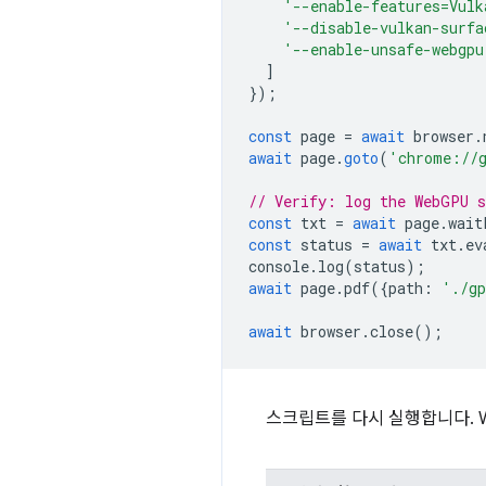
'--enable-features=Vulk
'--disable-vulkan-surfa
'--enable-unsafe-webgpu
]
});
const
page
=
await
browser
.
await
page
.
goto
(
'chrome://
// Verify: log the WebGPU 
const
txt
=
await
page
.
wait
const
status
=
await
txt
.
ev
console
.
log
(
status
);
await
page
.
pdf
({
path
:
'./gp
await
browser
.
close
();
스크립트를 다시 실행합니다. 