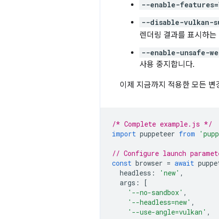
--enable-features=
--disable-vulkan-s
렌더링 결과를 표시하는 
--enable-unsafe-we
사용 중지합니다.
이제 지금까지 적용한 모든 변
/* Complete example.js */
import
puppeteer
from
'pupp
// Configure launch paramet
const
browser
=
await
puppe
headless
:
'new'
,
args
:
[
'--no-sandbox'
,
'--headless=new'
,
'--use-angle=vulkan'
,