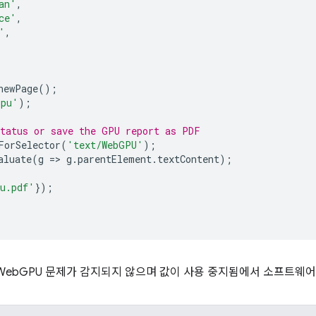
an'
,
ce'
,
'
,
newPage
();
gpu'
);
status or save the GPU report as PDF
ForSelector
(
'text/WebGPU'
);
aluate
(
g
=
>
g
.
parentElement
.
textContent
);
u.pdf'
});
WebGPU 문제가 감지되지 않으며 값이 사용 중지됨에서 소프트웨어