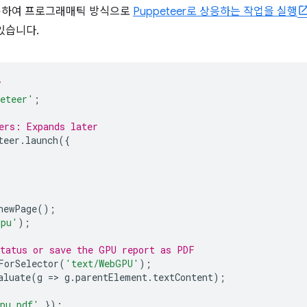
용하여 프로그래매틱 방식으로
Puppeteer로 상응하는 작업을 실행
있습니다.
/
eteer'
;
ers: Expands later
teer
.
launch
({
newPage
();
gpu'
);
status or save the GPU report as PDF
ForSelector
(
'text/WebGPU'
);
aluate
(
g
=
>
g
.
parentElement
.
textContent
);
pu.pdf'
});