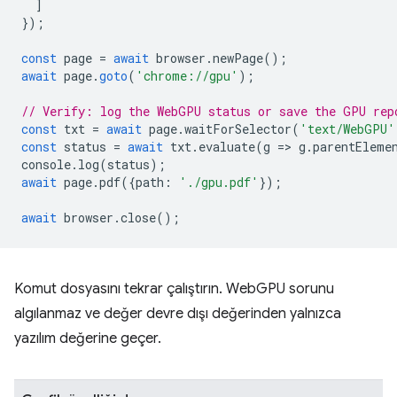
]
});
const
page
=
await
browser
.
newPage
();
await
page
.
goto
(
'chrome://gpu'
);
// Verify: log the WebGPU status or save the GPU rep
const
txt
=
await
page
.
waitForSelector
(
'text/WebGPU'
const
status
=
await
txt
.
evaluate
(
g
=
>
g
.
parentEleme
console
.
log
(
status
);
await
page
.
pdf
({
path
:
'./gpu.pdf'
});
await
browser
.
close
();
Komut dosyasını tekrar çalıştırın. WebGPU sorunu
algılanmaz ve değer devre dışı değerinden yalnızca
yazılım değerine geçer.