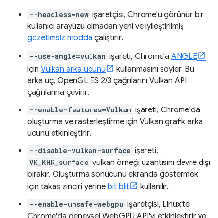
--headless=new
işaretçisi, Chrome'u görünür bir
kullanıcı arayüzü olmadan yeni ve iyileştirilmiş
gözetimsiz modda
çalıştırır.
--use-angle=vulkan
işareti, Chrome'a
ANGLE
için
Vulkan arka ucunu
kullanmasını söyler. Bu
arka uç, OpenGL ES 2/3 çağrılarını Vulkan API
çağrılarına çevirir.
--enable-features=Vulkan
işareti, Chrome'da
oluşturma ve rasterleştirme için Vulkan grafik arka
ucunu etkinleştirir.
--disable-vulkan-surface
işareti,
VK_KHR_surface
vulkan örneği uzantısını devre dışı
bırakır. Oluşturma sonucunu ekranda göstermek
için takas zinciri yerine
bit blit
kullanılır.
--enable-unsafe-webgpu
işaretçisi, Linux'te
Chrome'da deneysel WebGPU API'yi etkinleştirir ve