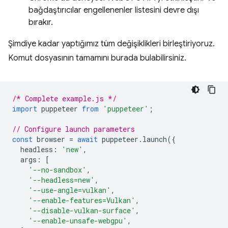
bağdaştırıcılar engellenenler listesini devre dışı
bırakır.
Şimdiye kadar yaptığımız tüm değişiklikleri birleştiriyoruz.
Komut dosyasının tamamını burada bulabilirsiniz.
/* Complete example.js */
import
puppeteer
from
'puppeteer'
;
// Configure launch parameters
const
browser
=
await
puppeteer
.
launch
({
headless
:
'new'
,
args
:
[
'--no-sandbox'
,
'--headless=new'
,
'--use-angle=vulkan'
,
'--enable-features=Vulkan'
,
'--disable-vulkan-surface'
,
'--enable-unsafe-webgpu'
,