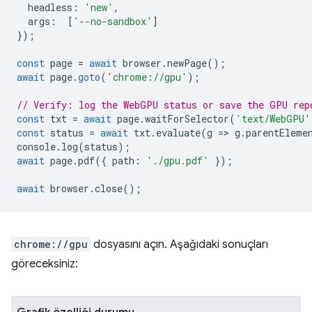
headless
:
'new'
,
args
:
[
'--no-sandbox'
]
});
const
page
=
await
browser
.
newPage
();
await
page
.
goto
(
'chrome://gpu'
);
// Verify: log the WebGPU status or save the GPU rep
const
txt
=
await
page
.
waitForSelector
(
'text/WebGPU'
const
status
=
await
txt
.
evaluate
(
g
=
>
g
.
parentEleme
console
.
log
(
status
);
await
page
.
pdf
({
path
:
'./gpu.pdf'
});
await
browser
.
close
();
chrome://gpu
dosyasını açın. Aşağıdaki sonuçları
göreceksiniz: