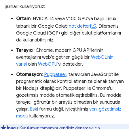
Şunları kullanıyoruz:
Ortam
: NVIDIA T4 veya V100 GPU'ya bağlı Linux
tabanlı bir Google Colab
not defteri
. Dilerseniz
Google Cloud (GCP) gibi diğer bulut platformlarını
da kullanabilirsiniz.
Tarayıcı
: Chrome, modern GPU API'lerinin
avantajlarını web'e getiren güçlü bir
WebGL'nin
varisi
olan
WebGPU
'yi destekler.
Otomasyon
:
Puppeteer
, tarayıcıları JavaScript ile
programatik olarak kontrol etmenize olanak tanıyan
bir Node.js kitaplığıdır. Puppeteer ile Chrome'u
gözetimsiz modda otomatikleştirebiliriz. Bu modda
tarayıcı, görünür bir arayüz olmadan bir sunucuda
çalışır.
Eski
formu değil, iyileştirilmiş
yeni gözetimsiz
modu
kullanıyoruz.
İpucu
: Kurulumun tamamını kendiniz denemek için