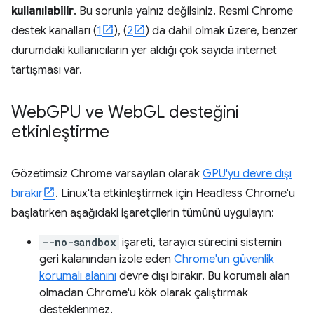
kullanılabilir
. Bu sorunla yalnız değilsiniz. Resmi Chrome
destek kanalları (
1
), (
2
) da dahil olmak üzere, benzer
durumdaki kullanıcıların yer aldığı çok sayıda internet
tartışması var.
Web
GPU ve Web
GL desteğini
etkinleştirme
Gözetimsiz Chrome varsayılan olarak
GPU'yu devre dışı
bırakır
. Linux'ta etkinleştirmek için Headless Chrome'u
başlatırken aşağıdaki işaretçilerin tümünü uygulayın:
--no-sandbox
işareti, tarayıcı sürecini sistemin
geri kalanından izole eden
Chrome'un güvenlik
korumalı alanını
devre dışı bırakır. Bu korumalı alan
olmadan Chrome'u kök olarak çalıştırmak
desteklenmez.