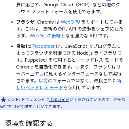
要に応じて、Google Cloud（GCP）などの他のク
ラウド プラットフォームを使用できます。
ブラウザ
: Chrome は
WebGPU
をサポートしていま
す。これは、最新の GPU API の進歩をウェブにもた
らす、
WebGL の後継
となる強力な API です。
自動化
:
Puppeteer
は、JavaScript でプログラムに
よってブラウザを制御できる Node.js ライブラリで
す。Puppeteer を使用すると、ヘッドレス モードで
Chrome を自動化できます。つまり、ブラウザはサ
ーバー上で目に見えるインターフェースなしで実行
されます。
以前の
フォームではなく、改良された
新
しいヘッドレス モード
を使用しています。
ヒント
: ドキュメントに
手順ガイド
が用意されているので、完全な
設定を自分で試すことができます。
環境を確認する