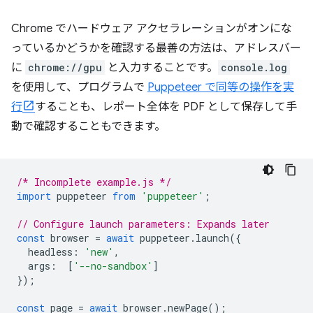
Chrome でハードウェア アクセラレーションがオンにな
っているかどうかを確認する最善の方法は、アドレスバー
に
chrome://gpu
と入力することです。
console.log
を使用して、プログラムで
Puppeteer で同等の操作を実
行
することも、レポート全体を PDF として保存して手
動で確認することもできます。
/* Incomplete example.js */
import
puppeteer
from
'puppeteer'
;
// Configure launch parameters: Expands later
const
browser
=
await
puppeteer
.
launch
({
headless
:
'new'
,
args
:
[
'--no-sandbox'
]
});
const
page
=
await
browser
.
newPage
();