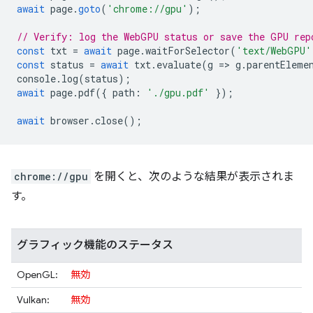
await
page
.
goto
(
'chrome://gpu'
);
// Verify: log the WebGPU status or save the GPU rep
const
txt
=
await
page
.
waitForSelector
(
'text/WebGPU'
const
status
=
await
txt
.
evaluate
(
g
=
>
g
.
parentEleme
console
.
log
(
status
);
await
page
.
pdf
({
path
:
'./gpu.pdf'
});
await
browser
.
close
();
chrome://gpu
を開くと、次のような結果が表示されま
す。
グラフィック機能のステータス
OpenGL:
無効
Vulkan:
無効