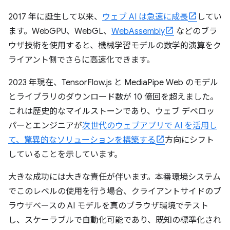
2017 年に誕生して以来、
ウェブ AI は急速に成長
してい
ます。WebGPU、WebGL、
WebAssembly
などのブラ
ウザ技術を使用すると、機械学習モデルの数学的演算をク
ライアント側でさらに高速化できます。
2023 年現在、TensorFlow.js と MediaPipe Web のモデル
とライブラリのダウンロード数が 10 億回を超えました。
これは歴史的なマイルストーンであり、ウェブ デベロッ
パーとエンジニアが
次世代のウェブアプリで AI を活用し
て、驚異的なソリューションを構築する
方向にシフト
していることを示しています。
大きな成功には大きな責任が伴います。本番環境システム
でこのレベルの使用を行う場合、クライアントサイドのブ
ラウザベースの AI モデルを真のブラウザ環境でテスト
し、スケーラブルで自動化可能であり、既知の標準化され