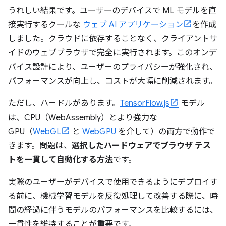
うれしい結果です。ユーザーのデバイスで ML モデルを直
接実行するクールな
ウェブ AI アプリケーション
を作成
しました。クラウドに依存することなく、クライアントサ
イドのウェブブラウザで完全に実行されます。このオンデ
バイス設計により、ユーザーのプライバシーが強化され、
パフォーマンスが向上し、コストが大幅に削減されます。
ただし、ハードルがあります。
TensorFlow.js
モデル
は、CPU（WebAssembly）とより強力な
GPU（
WebGL
と
WebGPU
を介して）の両方で動作で
きます。問題は、
選択したハードウェアでブラウザ テス
トを一貫して自動化する方法
です。
実際のユーザーがデバイスで使用できるようにデプロイす
る前に、機械学習モデルを反復処理して改善する際に、時
間の経過に伴うモデルのパフォーマンスを比較するには、
一貫性を維持することが重要です。