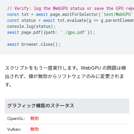
// Verify: log the WebGPU status or save the GPU rep
const
txt
=
await
page
.
waitForSelector
(
'text/WebGPU'
const
status
=
await
txt
.
evaluate
(
g
=
>
g
.
parentEleme
console
.
log
(
status
);
await
page
.
pdf
({
path
:
'./gpu.pdf'
});
await
browser
.
close
();
スクリプトをもう一度実行します。WebGPU の問題は検
出されず、値が無効からソフトウェアのみに変更されま
す。
グラフィック機能のステータス
OpenGL:
無効
Vulkan:
無効