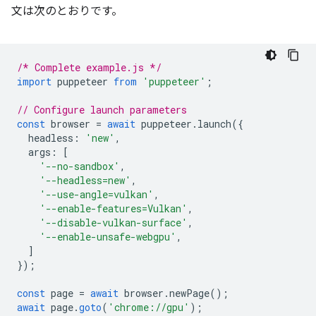
文は次のとおりです。
/* Complete example.js */
import
puppeteer
from
'puppeteer'
;
// Configure launch parameters
const
browser
=
await
puppeteer
.
launch
({
headless
:
'new'
,
args
:
[
'--no-sandbox'
,
'--headless=new'
,
'--use-angle=vulkan'
,
'--enable-features=Vulkan'
,
'--disable-vulkan-surface'
,
'--enable-unsafe-webgpu'
,
]
});
const
page
=
await
browser
.
newPage
();
await
page
.
goto
(
'chrome://gpu'
);