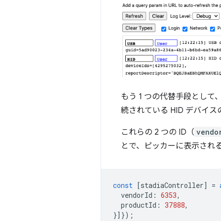
もう 1 つの代替手段として
続されている HID デバ
これらの 2 つの ID（
vendo
とで、ピッカーに表示され
const
[
stadiaController
]
=
vendorId
:
6353
,
productId
:
37888
,
}]});