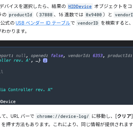
 rev. A」デバイスを選択したら、結果の
HIDDevice
オブジェクトをコ
ーラの
productId
（
37888
、16 進数では
0x9400
）と
vendor
。公式の
USB ベンダー ID テーブル
で
vendorID
を検索すると
がわかります。
て、URL バーで
chrome://device-log/
に移動し、[
クリア
] を押す方法もあります。これにより、同じ情報が提供されます