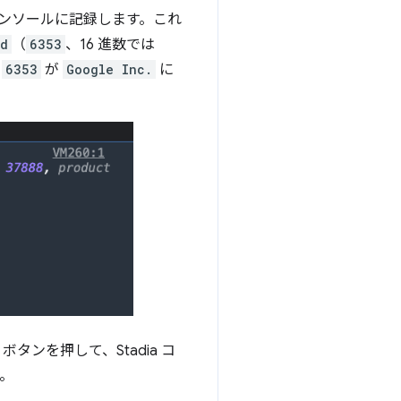
ンソールに記録します。これ
Id
（
6353
、16 進数では
、
6353
が
Google Inc.
に
] ボタンを押して、Stadia コ
。