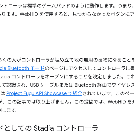
 コントローラは標準のゲームパッドのように動作します。つまり、Ga
ります。WebHID を使用すると、見つからなかったボタンに
了後、多くの人がコントローラが埋め立て地の無用の長物になるこ
adia Bluetooth モード
のページにアクセスしてコントローラに書
adia コントローラをオープンにすることを決定しました。これに
認識され、USB ケーブルまたは Bluetooth 経由でワイ
ージは
Project Fugu API Showcase で紹介
されています。このペ
この記事では取り上げません。この投稿では、WebHID を介して
明します。
しての Stadia コントローラ