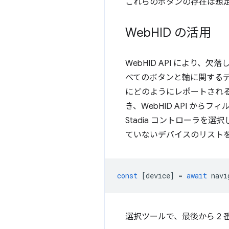
これらのボタンの存在は想
Web
HID の活用
WebHID API により、欠
べてのボタンと軸に関するデ
にどのようにレポートされるかを確
き、WebHID API か
Stadia コントローラを
ていないデバイスのリスト
const
[
device
]
=
await
navi
選択ツールで、最後から 2 