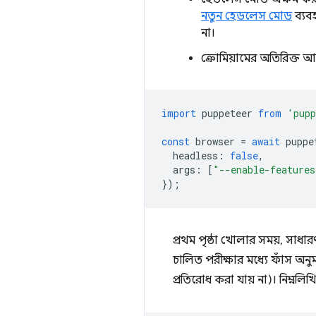
নতুন হেডলেস মোড
ব্যব
না।
ক্রোমিয়ামের অতিরিক্ত আর
import
puppeteer
from
'pupp
const
browser
=
await
puppe
headless
:
false
,
args
:
[
"--enable-features
});
প্রথম পৃষ্ঠা খোলার সময়, সাধ
চালিত পরীক্ষার মধ্যে ফাঁস অন
প্রতিরোধ করা যায় না)। নিম্নলি