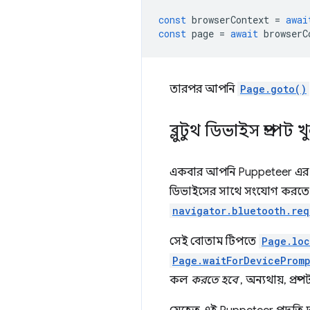
const
browserContext
=
awai
const
page
=
await
browserC
তারপর আপনি
Page.goto()
ব্লুটুথ ডিভাইস প্রম্পট খ
একবার আপনি Puppeteer এর সাথ
ডিভাইসের সাথে সংযোগ করতে প
navigator.bluetooth.req
সেই বোতাম টিপতে
Page.loc
Page.waitForDeviceProm
কল
করতে হবে
, অন্যথায়, প্র