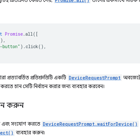
টিই প্রতিশ্রুতি ফেরত দেয়,
Promise.all()
তাদের একসাথে সঠিক 
t
Promise
.
all
([
(),
-button"
).
click
(),
বারা প্রত্যাবর্তিত প্রতিশ্রুতিটি একটি
DeviceRequestPrompt
অবজেক্ট
 করতে চান সেটি নির্বাচন করার জন্য ব্যবহার করবেন।
চন করুন
েতে এবং সংযোগ করতে
DeviceRequestPrompt.waitForDevice()
ect()
ব্যবহার করুন৷