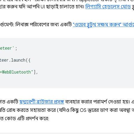
হার করুন যদি আপনি UI ছাড়াই চালাতে চান।
লিগ্যাসি হেডলেস মোড
ব
্গুমেন্ট: লিনাক্স পরিবেশের জন্য একটি
"ওয়েব ব্লুটুথ সক্ষম করুন" আর্গু
eteer'
;
teer
.
launch
({
=WebBluetooth"
],
ারণত একটি
ছদ্মবেশী ব্রাউজার প্রসঙ্গ
ব্যবহার করার পরামর্শ দেওয়া হয়। এ
ুমতি রোধ করতে সহায়তা করে (যদিও কিছু OS স্তরের ভাগ করা অবস্থা 
খিত কোড এটি প্রদর্শন করে: