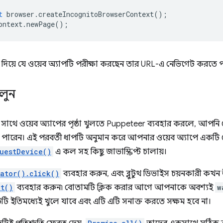
t
browser
.
createIncognitoBrowserContext
();
ontext
.
newPage
();
দিয়ে যে ওয়েব অ্যাপটি পরীক্ষা করছেন তার URL-এ নেভিগেট করতে 
ুলুন
ে ওয়েব অ্যাপের পৃষ্ঠা খুলতে Puppeteer ব্যবহার করলে, আপনি ডেট
ারেন। এই পরবর্তী ধাপটি অনুমান করে আপনার ওয়েব অ্যাপে একটি 
uestDevice()
এ কল সহ কিছু জাভাস্ক্রিপ্ট চালায়।
ator().click()
ব্যবহার করুন, এবং ব্লুটুথ ডিভাইস চয়নকারী কখন
pt()
ব্যবহার করুন৷ বোতামটি ক্লিক করার আগে আপনাকে অবশ্যই
w
ম্পটটি ইতিমধ্যেই খুলে যাবে এবং এটি এটি সনাক্ত করতে সক্ষম হবে না।