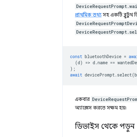
DeviceRequestPrompt.wa
প্রাথমিক তথ্য
সহ একটি ব্লুটুথ 
DeviceRequestPromptDev
DeviceRequestPrompt.sel
const
bluetoothDevice
=
awa
(
d
)
=
>
d
.
name
==
wantedD
);
await
devicePrompt
.
select
(
b
একবার
DeviceRequestProm
অ্যাক্সেস করতে সক্ষম হয়৷
ডিভাইস থেকে পড়ুন