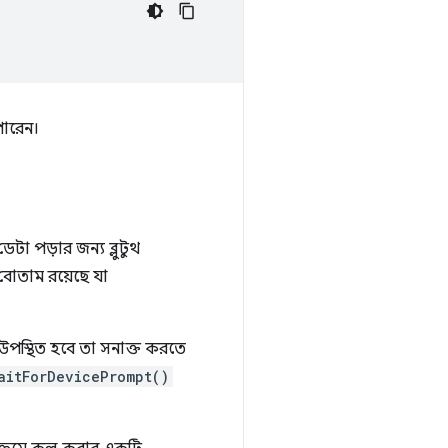
পারেন।
া পড়ার জন্য ব্লুটুথ
বোতাম রয়েছে যা
 উপস্থিত হবে তা সনাক্ত করতে
aitForDevicePrompt()