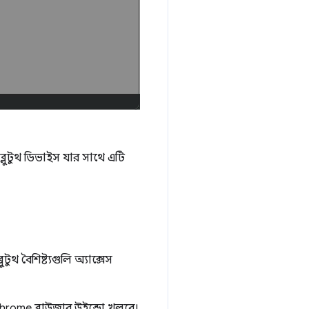
্লুটুথ ডিভাইস যার সাথে এটি
টুথ বৈশিষ্ট্যগুলি অ্যাক্সেস
rome ব্রাউজার উইন্ডো খুলবে।