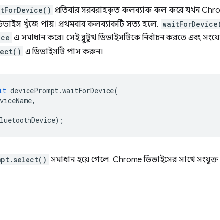
itForDevice()
প্রতিবার সরবরাহকৃত কলব্যাক কল করে যখন Chr
ডিভাইস খুঁজে পায়। প্রথমবার কলব্যাকটি সত্য হলে,
waitForDevice
ice
এ সমাধান করে। সেই ব্লুটুথ ডিভাইসটিকে নির্বাচন করতে এবং সং
ect()
এ ডিভাইসটি পাস করুন।
it
devicePrompt
.
waitForDevice
(
eviceName
,
luetoothDevice
);
pt.select()
সমাধান হয়ে গেলে, Chrome ডিভাইসের সাথে সংযুক্ত থ