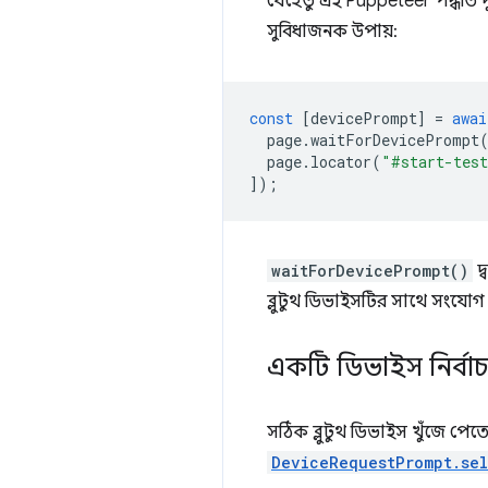
যেহেতু এই Puppeteer পদ্ধতি দু
সুবিধাজনক উপায়:
const
[
devicePrompt
]
=
awai
page
.
waitForDevicePrompt
page
.
locator
(
"#start-test
]);
waitForDevicePrompt()
দ্
ব্লুটুথ ডিভাইসটির সাথে সংযোগ
একটি ডিভাইস নির্বা
সঠিক ব্লুটুথ ডিভাইস খুঁজে প
DeviceRequestPrompt.sel