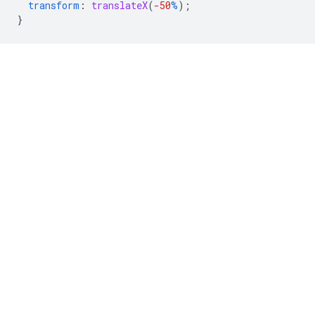
transform
:
translateX
(
-50
%
);
}