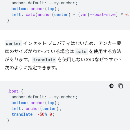
anchor-default
:
--
my-anchor
;
bottom
:
anchor
(
top
);
left
:
calc
(
anchor
(
center
)
-
(
var
(
--boat-size
)
*
0.
}
center
インセット プロパティはないため、アンカー要
素のサイズがわかっている場合は
calc
を使用する方法
があります。
translate
を使用しないのはなぜですか？
次のように指定できます。
.
boat
{
anchor-default
:
--
my-anchor
;
bottom
:
anchor
(
top
);
left
:
anchor
(
center
);
translate
:
-50
%
0
;
}