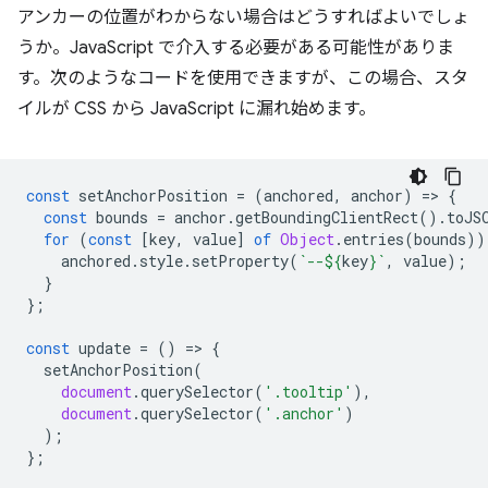
アンカーの位置がわからない場合はどうすればよいでしょ
うか。JavaScript で介入する必要がある可能性がありま
す。次のようなコードを使用できますが、この場合、スタ
イルが CSS から JavaScript に漏れ始めます。
const
setAnchorPosition
=
(
anchored
,
anchor
)
=
>
{
const
bounds
=
anchor
.
getBoundingClientRect
().
toJS
for
(
const
[
key
,
value
]
of
Object
.
entries
(
bounds
))
anchored
.
style
.
setProperty
(
`--
${
key
}
`
,
value
);
}
};
const
update
=
()
=
>
{
setAnchorPosition
(
document
.
querySelector
(
'.tooltip'
),
document
.
querySelector
(
'.anchor'
)
);
};