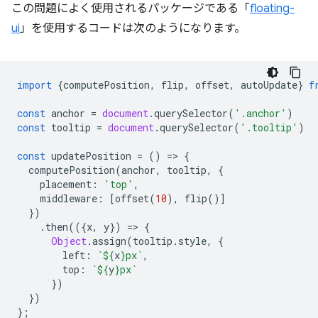
この問題によく使用されるパッケージである「
floating-
ui
」を使用するコードは次のようになります。
import
{
computePosition
,
flip
,
offset
,
autoUpdate
}
f
const
anchor
=
document
.
querySelector
(
'.anchor'
)
const
tooltip
=
document
.
querySelector
(
'.tooltip'
)
const
updatePosition
=
()
=
>
{
computePosition
(
anchor
,
tooltip
,
{
placement
:
'top'
,
middleware
:
[
offset
(
10
),
flip
()]
})
.
then
(({
x
,
y
})
=
>
{
Object
.
assign
(
tooltip
.
style
,
{
left
:
`
${
x
}
px`
,
top
:
`
${
y
}
px`
})
})
};