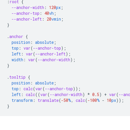
:
root
{
--anchor-width
:
120
px
;
--anchor-top
:
40
vh
;
--anchor-left
:
20
vmin
;
}
.
anchor
{
position
:
absolute
;
top
:
var
(
--anchor-top
);
left
:
var
(
--anchor-left
);
width
:
var
(
--anchor-width
);
}
.
tooltip
{
position
:
absolute
;
top
:
calc
(
var
(
--anchor-top
));
left
:
calc
(
(
var
(
--anchor-width
)
*
0.5
)
+
var
(
--an
transform
:
translate
(
-50
%
,
calc
(
-100
%
-
10
px
));
}