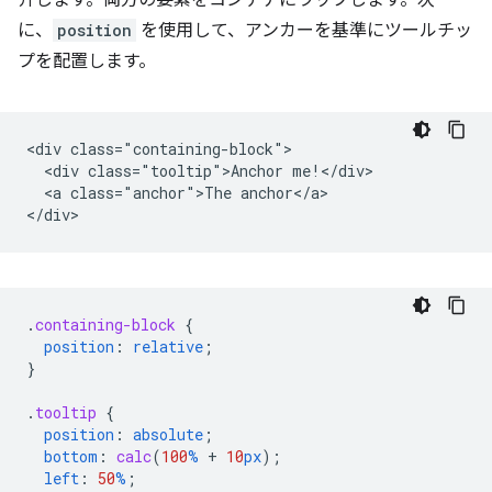
に、
position
を使用して、アンカーを基準にツールチッ
プを配置します。
<div class="containing-block">

  <div class="tooltip">Anchor me!</div>

  <a class="anchor">The anchor</a>

.
containing-block
{
position
:
relative
;
}
.
tooltip
{
position
:
absolute
;
bottom
:
calc
(
100
%
+
10
px
);
left
:
50
%
;