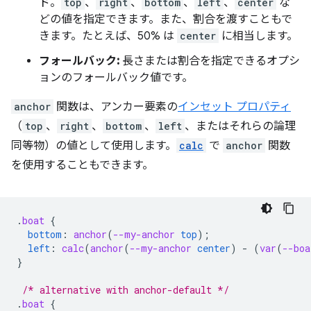
ド。
top
、
right
、
bottom
、
left
、
center
な
どの値を指定できます。また、割合を渡すこともで
きます。たとえば、50% は
center
に相当します。
フォールバック:
長さまたは割合を指定できるオプシ
ョンのフォールバック値です。
anchor
関数は、アンカー要素の
インセット プロパティ
（
top
、
right
、
bottom
、
left
、またはそれらの論理
同等物）の値として使用します。
calc
で
anchor
関数
を使用することもできます。
.
boat
{
bottom
:
anchor
(
--my-anchor
top
);
left
:
calc
(
anchor
(
--my-anchor
center
)
-
(
var
(
--boa
}
/* alternative with anchor-default */
.
boat
{