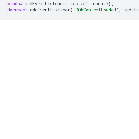
window
.
addEventListener
(
'resize'
,
update
);
document
.
addEventListener
(
'DOMContentLoaded'
,
update