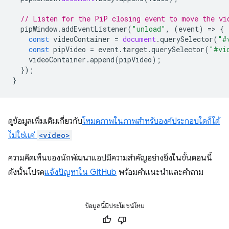
// Listen for the PiP closing event to move the vi
pipWindow
.
addEventListener
(
"unload"
,
(
event
)
=
>
{
const
videoContainer
=
document
.
querySelector
(
"#
const
pipVideo
=
event
.
target
.
querySelector
(
"#vi
videoContainer
.
append
(
pipVideo
);
});
}
ดูข้อมูลเพิ่มเติมเกี่ยวกับ
โหมดภาพในภาพสำหรับองค์ประกอบใดก็ได้
ไม่ใช่แค่
<video>
ความคิดเห็นของนักพัฒนาแอปมีความสำคัญอย่างยิ่งในขั้นตอนนี้
ดังนั้นโปรด
แจ้งปัญหาใน GitHub
พร้อมคำแนะนำและคำถาม
ข้อมูลนี้มีประโยชน์ไหม