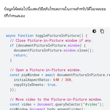
ข้อมูลโค้ดต่อไปนี้แสดงวิธีสลับโหมดภาพในภาพสำหรับวิดีโอเพลเยอ
ร์ที่กำหนดเอง
async
function
togglePictureInPicture
()
{
// Close Picture-in-Picture window if any.
if
(
documentPictureInPicture
.
window
)
{
documentPictureInPicture
.
window
.
close
();
return
;
}
// Open a Picture-in-Picture window.
const
pipWindow
=
await
documentPictureInPicture
.
r
initialAspectRatio
:
640
/
360
,
copyStyleSheets
:
true
,
});
// Move video to the Picture-in-Picture window.
const
video
=
document
.
querySelector
(
"#video"
);
pipWindow
.
document
.
body
.
append
(
video
);