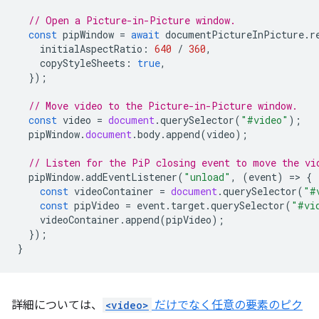
// Open a Picture-in-Picture window.
const
pipWindow
=
await
documentPictureInPicture
.
r
initialAspectRatio
:
640
/
360
,
copyStyleSheets
:
true
,
});
// Move video to the Picture-in-Picture window.
const
video
=
document
.
querySelector
(
"#video"
);
pipWindow
.
document
.
body
.
append
(
video
);
// Listen for the PiP closing event to move the vi
pipWindow
.
addEventListener
(
"unload"
,
(
event
)
=
>
{
const
videoContainer
=
document
.
querySelector
(
"#
const
pipVideo
=
event
.
target
.
querySelector
(
"#vi
videoContainer
.
append
(
pipVideo
);
});
}
詳細については、
<video>
だけでなく任意の要素のピク