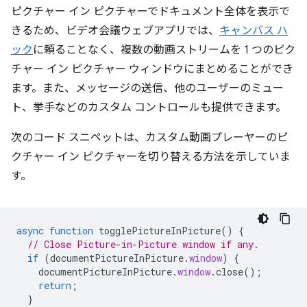
ピクチャー イン ピクチャーでドキュメント全体を表示で
きるため、ビデオ会議ウェブアプリでは、
キャンバス ハ
ック
に頼ることなく、複数の動画ストリームを 1 つのピク
チャー イン ピクチャー ウィンドウにまとめることができ
ます。また、メッセージの送信、他のユーザーのミュー
ト、挙手などのカスタム コントロールも提供できます。
次のコード スニペットは、カスタム動画プレーヤーのピ
クチャー イン ピクチャーを切り替える方法を示していま
す。
async
function
togglePictureInPicture
()
{
// Close Picture-in-Picture window if any.
if
(
documentPictureInPicture
.
window
)
{
documentPictureInPicture
.
window
.
close
();
return
;
}