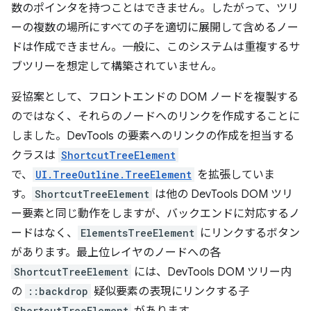
数のポインタを持つことはできません。したがって、ツリ
ーの複数の場所にすべての子を適切に展開して含めるノー
ドは作成できません。一般に、このシステムは重複するサ
ブツリーを想定して構築されていません。
妥協案として、フロントエンドの DOM ノードを複製する
のではなく、それらのノードへのリンクを作成することに
しました。DevTools の要素へのリンクの作成を担当する
クラスは
ShortcutTreeElement
で、
UI.TreeOutline.TreeElement
を拡張していま
す。
ShortcutTreeElement
は他の DevTools DOM ツリ
ー要素と同じ動作をしますが、バックエンドに対応するノ
ードはなく、
ElementsTreeElement
にリンクするボタン
があります。最上位レイヤのノードへの各
ShortcutTreeElement
には、DevTools DOM ツリー内
の
::backdrop
疑似要素の表現にリンクする子
ShortcutTreeElement
があります。