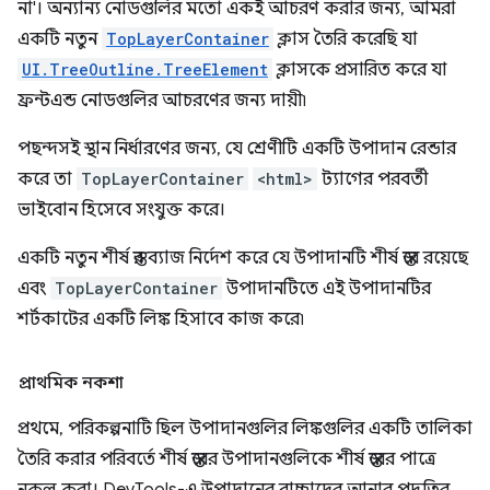
না'। অন্যান্য নোডগুলির মতো একই আচরণ করার জন্য, আমরা
একটি নতুন
TopLayerContainer
ক্লাস তৈরি করেছি যা
UI.TreeOutline.TreeElement
ক্লাসকে প্রসারিত করে যা
ফ্রন্টএন্ড নোডগুলির আচরণের জন্য দায়ী৷
পছন্দসই স্থান নির্ধারণের জন্য, যে শ্রেণীটি একটি উপাদান রেন্ডার
করে তা
TopLayerContainer
<html>
ট্যাগের পরবর্তী
ভাইবোন হিসেবে সংযুক্ত করে।
একটি নতুন শীর্ষ স্তর ব্যাজ নির্দেশ করে যে উপাদানটি শীর্ষ স্তরে রয়েছে
এবং
TopLayerContainer
উপাদানটিতে এই উপাদানটির
শর্টকাটের একটি লিঙ্ক হিসাবে কাজ করে৷
প্রাথমিক নকশা
প্রথমে, পরিকল্পনাটি ছিল উপাদানগুলির লিঙ্কগুলির একটি তালিকা
তৈরি করার পরিবর্তে শীর্ষ স্তরের উপাদানগুলিকে শীর্ষ স্তরের পাত্রে
নকল করা। DevTools-এ উপাদানের বাচ্চাদের আনার পদ্ধতির