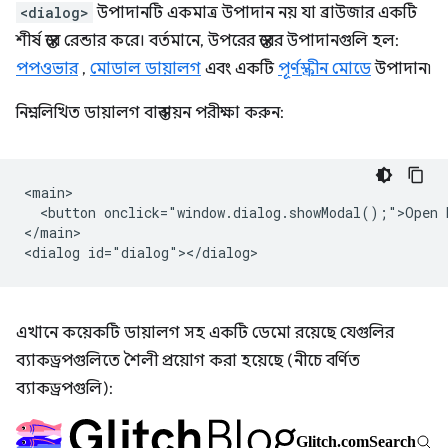
<dialog>
উপাদানটি একমাত্র উপাদান নয় যা ব্রাউজার একটি
শীর্ষ স্তরে রেন্ডার করে। বর্তমানে, উপরের স্তরের উপাদানগুলি হল:
পপওভার
,
মোডাল ডায়ালগ
এবং একটি
পূর্ণস্ক্রীন মোডে
উপাদান৷
নিম্নলিখিত ডায়ালগ বাস্তবায়ন পরীক্ষা করুন:
<main>

  <button onclick="window.dialog.showModal();">Open D
</main>

এখানে কয়েকটি ডায়ালগ সহ একটি ডেমো রয়েছে যেগুলির
ব্যাকড্রপগুলিতে শৈলী প্রয়োগ করা হয়েছে (নীচে বর্ণিত
ব্যাকড্রপগুলি):