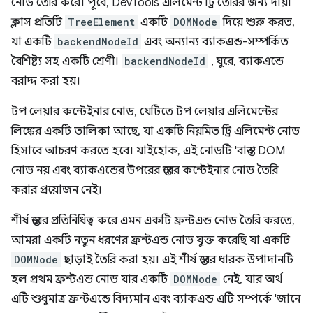
নোড তৈরি করে। পূর্বে, DevTools এলিমেন্ট ট্রি তৈরির জন্য দায়ী
ক্লাস প্রতিটি
TreeElement
একটি
DOMNode
দিয়ে শুরু করত,
যা একটি
backendNodeId
এবং অন্যান্য ব্যাকএন্ড-সম্পর্কিত
বৈশিষ্ট্য সহ একটি শ্রেণী।
backendNodeId
, ঘুরে, ব্যাকএন্ডে
বরাদ্দ করা হয়।
টপ লেয়ার কন্টেইনার নোড, যেটিতে টপ লেয়ার এলিমেন্টের
লিঙ্কের একটি তালিকা আছে, যা একটি নিয়মিত ট্রি এলিমেন্ট নোড
হিসাবে আচরণ করতে হবে। যাইহোক, এই নোডটি 'বাস্তব' DOM
নোড নয় এবং ব্যাকএন্ডের উপরের স্তরের কন্টেইনার নোড তৈরি
করার প্রয়োজন নেই।
শীর্ষ স্তরের প্রতিনিধিত্ব করে এমন একটি ফ্রন্টএন্ড নোড তৈরি করতে,
আমরা একটি নতুন ধরণের ফ্রন্টএন্ড নোড যুক্ত করেছি যা একটি
DOMNode
ছাড়াই তৈরি করা হয়। এই শীর্ষ স্তরের ধারক উপাদানটি
হল প্রথম ফ্রন্টএন্ড নোড যার একটি
DOMNode
নেই, যার অর্থ
এটি শুধুমাত্র ফ্রন্টএন্ডে বিদ্যমান এবং ব্যাকএন্ড এটি সম্পর্কে 'জানে