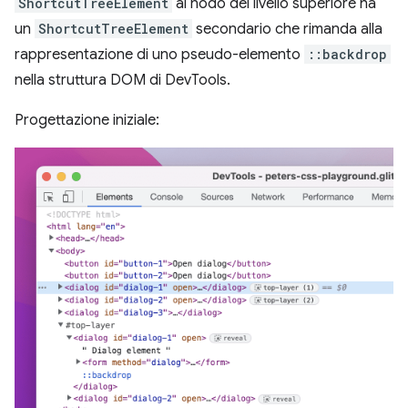
ShortcutTreeElement
al nodo del livello superiore ha
un
ShortcutTreeElement
secondario che rimanda alla
rappresentazione di uno pseudo-elemento
::backdrop
nella struttura DOM di DevTools.
Progettazione iniziale: