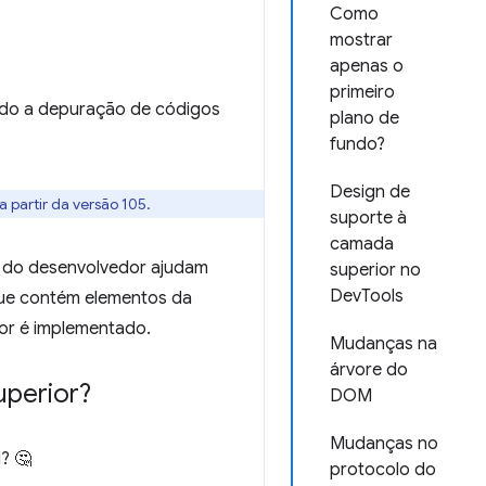
Como
mostrar
apenas o
primeiro
ando a depuração de códigos
plano de
fundo?
Design de
a partir da versão 105.
suporte à
camada
s do desenvolvedor ajudam
superior no
DevTools
que contém elementos da
or é implementado.
Mudanças na
árvore do
uperior?
DOM
Mudanças no
? 🤔
protocolo do