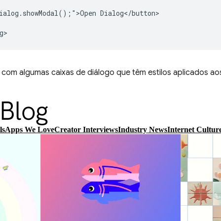
ialog.showModal();">Open Dialog</button>

om algumas caixas de diálogo que têm estilos aplicados ao