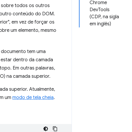
Chrome
 sobre todos os outros
DevTools
o outro conteúdo do DOM.
(CDP, na sigla
or", em vez de forçar os
em inglês)
 sobre um elemento, mesmo
da documento tem uma
 estar dentro da camada
topo. Em outras palavras,
FO) na camada superior.
da superior. Atualmente,
em um
modo de tela cheia
.