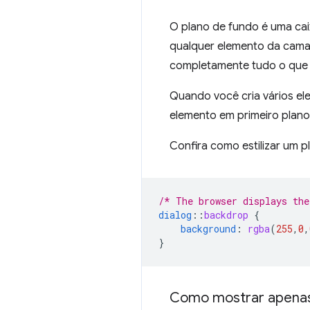
O plano de fundo é uma cai
qualquer elemento da cam
completamente tudo o que 
Quando você cria vários e
elemento em primeiro plano
Confira como estilizar um p
/* The browser displays the
dialog
::
backdrop
{
background
:
rgba
(
255
,
0
,
}
Como mostrar apenas 