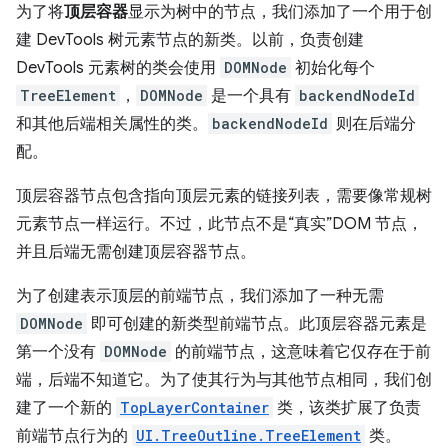
为了将
顶层容器
显示为树中的节点，我们添加了一个用于创
建 DevTools 树元素节点的新类。以前，负责创建
DevTools 元素树的类会使用
DOMNode
初始化每个
TreeElement
，
DOMNode
是一个具有
backendNodeId
和其他后端相关属性的类。
backendNodeId
则在后端分
配。
顶层容器节点包含指向顶层元素的链接列表，需要像常规树
元素节点一样运行。不过，此节点不是“真实”DOM 节点，
并且后端无需创建顶层容器节点。
为了创建表示顶层的前端节点，我们添加了一种无需
DOMNode
即可创建的新类型前端节点。此顶层容器元素是
第一个没有
DOMNode
的前端节点，这意味着它仅存在于前
端，后端不知道它。为了使其行为与其他节点相同，我们创
建了一个新的
TopLayerContainer
类，该类扩展了负责
前端节点行为的
UI.TreeOutline.TreeElement
类。