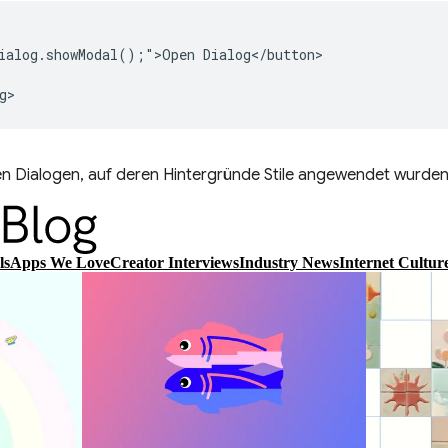
ialog.showModal();">Open Dialog</button>

gen Dialogen, auf deren Hintergründe Stile angewendet wurden 