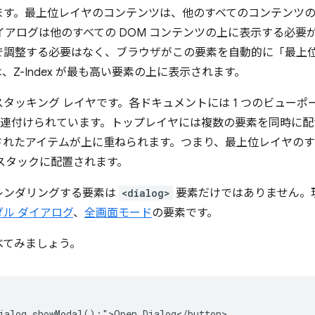
ます。最上位レイヤのコンテンツは、他のすべてのコンテンツ
イアログは他のすべての DOM コンテンツの上に表示する必要
動で調整する必要はなく、ブラウザがこの要素を自動的に「最上
Z-Index が最も高い要素の上に表示されます。
タッキング レイヤです。各ドキュメントには 1 つのビュー
関連付けられています。トップレイヤには複数の要素を同時に
されたアイテムが上に重ねられます。つまり、最上位レイヤのす
）スタックに配置されます。
レンダリングする要素は
<dialog>
要素だけではありません。
ダル ダイアログ
、
全画面モード
の要素です。
べてみましょう。
ialog.showModal();">Open Dialog</button>
