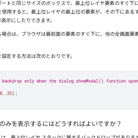
ポートと同じサイズのボックスで、最上位レイヤ要素のすぐ下
を使用すると、最上位レイヤの最上位の要素が、その下にある
非表示にしたりできます。
る場合は、ブラウザは最前面の要素のすぐ下に、他の全画面要
を設定する方法は次のとおりです。
 backdrop only when the dialog.showModal() function ope
0
,
.25
);
のみを表示するにはどうすればよいですか？
には、最上位レイヤ スタックに属するバックドロップがありま