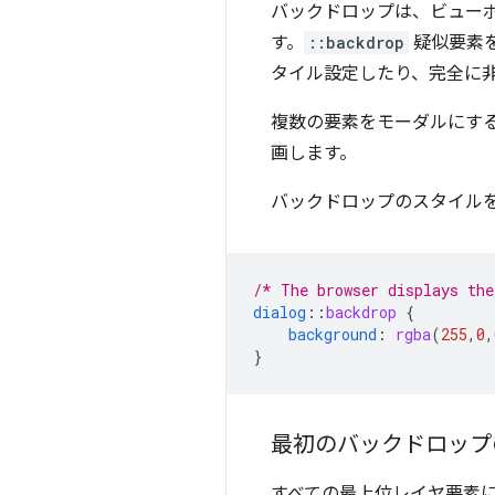
バックドロップは、ビュー
す。
::backdrop
疑似要素
タイル設定したり、完全に
複数の要素をモーダルにす
画します。
バックドロップのスタイル
/* The browser displays the
dialog
::
backdrop
{
background
:
rgba
(
255
,
0
,
}
最初のバックドロップ
すべての最上位レイヤ要素