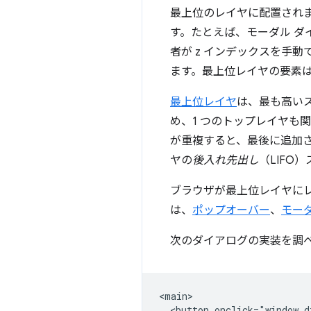
最上位のレイヤに配置され
す。たとえば、モーダル ダ
者が z インデックスを手
ます。最上位レイヤの要素は、
最上位レイヤ
は、最も高いス
め、1 つのトップレイヤも
が重複すると、最後に追加
ヤの
後入れ先出し
（LIFO
ブラウザが最上位レイヤに
は、
ポップオーバー
、
モー
次のダイアログの実装を調
<main>

  <button onclick="window.d