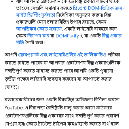
যদি আপনার এক্সটেনশন কোডে বিশ্বস্ত প্রকার লঙ্ঘন থাকে,
তাহলে সেগুলি সমাধান করতে
প্রিভেন্ট DOM-ভিত্তিক ক্রস-
সাইট স্ক্রিপ্টিং দুর্বলতা
নির্দেশিকা অনুসরণ করুন৷ বিশ্বস্ত
প্রকারগুলি মেনে চলার বিভিন্ন উপায় রয়েছে, যেমন
আপত্তিকর কোড সরানো,
একটি লাইব্রেরি ব্যবহার করা
(যেমন
নিরাপদ মান
বা
DOMPurify
), বা একটি
বিশ্বস্ত প্রকার
নীতি
তৈরি করা।
আপনি
ফ্রেমওয়ার্ক এবং লাইব্রেরিগুলির এই তালিকাটিও
পরীক্ষা
করতে চাইতে পারেন যা আপনার এক্সটেনশন বিশ্বস্ত প্রকারগুলিকে
সঙ্গতিপূর্ণ করতে সাহায্য করতে পারে (আপনি একটি পুরানো
তৃতীয় পক্ষের লাইব্রেরি ব্যবহার করছেন যা আপডেট করার
যোগ্য)৷
ব্যবহারকারীদের জন্য একটি নিরবচ্ছিন্ন অভিজ্ঞতা নিশ্চিত করতে,
YouTube-এ নিরাপত্তা বৈশিষ্ট্যটি চালু করার আগে ব্রাউজার
এক্সটেনশনগুলিকে বিশ্বস্ত প্রকারের সাথে সঙ্গতিপূর্ণ করার পরামর্শ
দেওয়া হয়৷ কোড ট্রাস্টেড টাইপস কমপ্লায়েন্ট করতে ব্যর্থ হলে