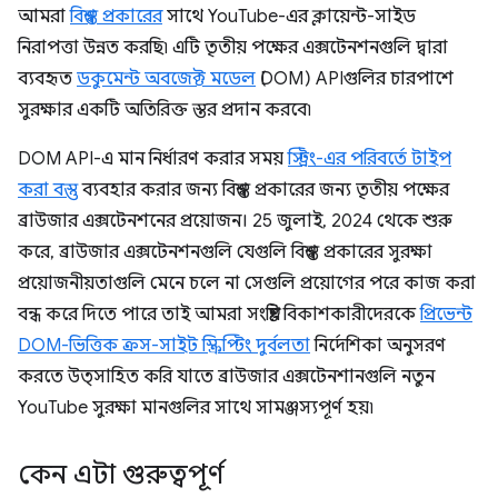
আমরা
বিশ্বস্ত প্রকারের
সাথে YouTube-এর ক্লায়েন্ট-সাইড
নিরাপত্তা উন্নত করছি৷ এটি তৃতীয় পক্ষের এক্সটেনশনগুলি দ্বারা
ব্যবহৃত
ডকুমেন্ট অবজেক্ট মডেল
(DOM) APIগুলির চারপাশে
সুরক্ষার একটি অতিরিক্ত স্তর প্রদান করবে৷
DOM API-এ মান নির্ধারণ করার সময়
স্ট্রিং-এর পরিবর্তে টাইপ
করা বস্তু
ব্যবহার করার জন্য বিশ্বস্ত প্রকারের জন্য তৃতীয় পক্ষের
ব্রাউজার এক্সটেনশনের প্রয়োজন। 25 জুলাই, 2024 থেকে শুরু
করে, ব্রাউজার এক্সটেনশনগুলি যেগুলি বিশ্বস্ত প্রকারের সুরক্ষা
প্রয়োজনীয়তাগুলি মেনে চলে না সেগুলি প্রয়োগের পরে কাজ করা
বন্ধ করে দিতে পারে তাই আমরা সংশ্লিষ্ট বিকাশকারীদেরকে
প্রিভেন্ট
DOM-ভিত্তিক ক্রস-সাইট স্ক্রিপ্টিং দুর্বলতা
নির্দেশিকা অনুসরণ
করতে উত্সাহিত করি যাতে ব্রাউজার এক্সটেনশানগুলি নতুন
YouTube সুরক্ষা মানগুলির সাথে সামঞ্জস্যপূর্ণ হয়৷
কেন এটা গুরুত্বপূর্ণ