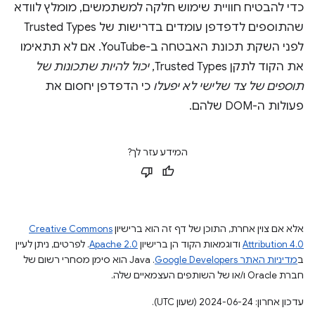
כדי להבטיח חוויית שימוש חלקה למשתמשים, מומלץ לוודא
שהתוספים לדפדפן עומדים בדרישות של Trusted Types
לפני השקת תכונת האבטחה ב-YouTube. אם לא תתאימו
את הקוד לתקן Trusted Types,
יכול להיות שתכונות של
תוספים של צד שלישי לא יפעלו
כי הדפדפן יחסום את
פעולות ה-DOM שלהם.
המידע עזר לך?
אלא אם צוין אחרת, התוכן של דף זה הוא ברישיון
Creative Commons
Attribution 4.0
ודוגמאות הקוד הן ברישיון
Apache 2.0
. לפרטים, ניתן לעיין
ב
מדיניות האתר Google Developers‏
.‏ Java הוא סימן מסחרי רשום של
חברת Oracle ו/או של השותפים העצמאיים שלה.
עדכון אחרון: 2024-06-24 (שעון UTC).