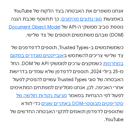
אנחנו משפרים את האבטחה בצד הלקוח של YouTube
באמצעות
סוגי נתונים מהימנים
. כך תתווסף שכבת הגנה
נוספת סביב ממשקי ה-API של
Document Object Model
(DOM) שבהם משתמשים תוספים של צד שלישי.
כשמשתמשים ב-Trusted Types, תוספים לדפדפנים של
צד שלישי צריכים להשתמש ב
אובייקטים מוגדרים במקום
במחרוזות
כשמקצים ערכים לממשקי API של DOM. החל
מ-25 ביולי 2024, תוספים לדפדפן שלא עומדים בדרישות
האבטחה של סוגי Trusted Types עשויים להפסיק לפעול
אחרי האכיפה. לכן, אנחנו ממליצים למפתחים המתאימים
לפעול לפי ההנחיות במאמר
מניעת נקודות חולשה של
סקריפטים מבוססי-DOM באתרים שונים
כדי לוודא
שתוספים לדפדפן תואמים לתקני האבטחה החדשים של
YouTube.