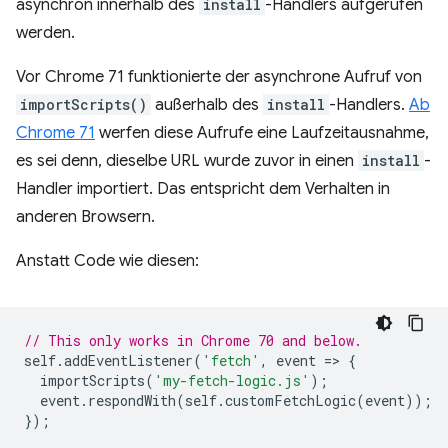
asynchron innerhalb des
install
-Handlers aufgerufen
werden.
Vor Chrome 71 funktionierte der asynchrone Aufruf von
importScripts()
außerhalb des
install
-Handlers.
Ab
Chrome 71
werfen diese Aufrufe eine Laufzeitausnahme,
es sei denn, dieselbe URL wurde zuvor in einen
install
-
Handler importiert. Das entspricht dem Verhalten in
anderen Browsern.
Anstatt Code wie diesen:
// This only works in Chrome 70 and below.
self
.
addEventListener
(
'fetch'
,
event
=
>
{
importScripts
(
'my-fetch-logic.js'
);
event
.
respondWith
(
self
.
customFetchLogic
(
event
));
});