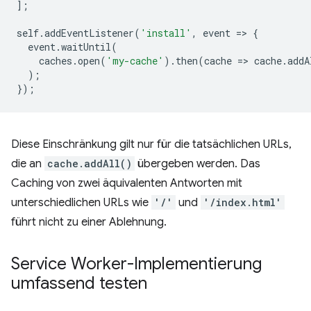
];
self
.
addEventListener
(
'install'
,
event
=
>
{
event
.
waitUntil
(
caches
.
open
(
'my-cache'
).
then
(
cache
=
>
cache
.
addA
);
});
Diese Einschränkung gilt nur für die tatsächlichen URLs,
die an
cache.addAll()
übergeben werden. Das
Caching von zwei äquivalenten Antworten mit
unterschiedlichen URLs wie
'/'
und
'/index.html'
führt nicht zu einer Ablehnung.
Service Worker-Implementierung
umfassend testen