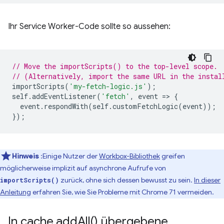
Ihr Service Worker-Code sollte so aussehen:
// Move the importScripts() to the top-level scope.
// (Alternatively, import the same URL in the instal
importScripts
(
'my-fetch-logic.js'
);
self
.
addEventListener
(
'fetch'
,
event
=
>
{
event
.
respondWith
(
self
.
customFetchLogic
(
event
));
});
Hinweis
:Einige Nutzer der
Workbox-Bibliothek
greifen
möglicherweise implizit auf asynchrone Aufrufe von
zurück, ohne sich dessen bewusst zu sein.
In dieser
importScripts()
Anleitung
erfahren Sie, wie Sie Probleme mit Chrome 71 vermeiden.
In cache
.
add
All(
) übergebene