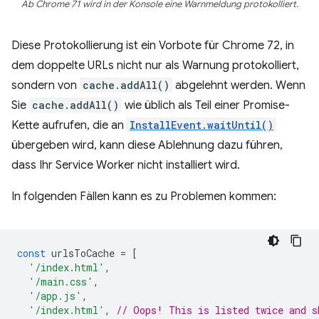
Ab Chrome 71 wird in der Konsole eine Warnmeldung protokolliert.
Diese Protokollierung ist ein Vorbote für Chrome 72, in
dem doppelte URLs nicht nur als Warnung protokolliert,
sondern von
cache.addAll()
abgelehnt werden. Wenn
Sie
cache.addAll()
wie üblich als Teil einer Promise-
Kette aufrufen, die an
InstallEvent.waitUntil()
übergeben wird, kann diese Ablehnung dazu führen,
dass Ihr Service Worker nicht installiert wird.
In folgenden Fällen kann es zu Problemen kommen:
const
urlsToCache
=
[
'/index.html'
,
'/main.css'
,
'/app.js'
,
'/index.html'
,
// Oops! This is listed twice and s