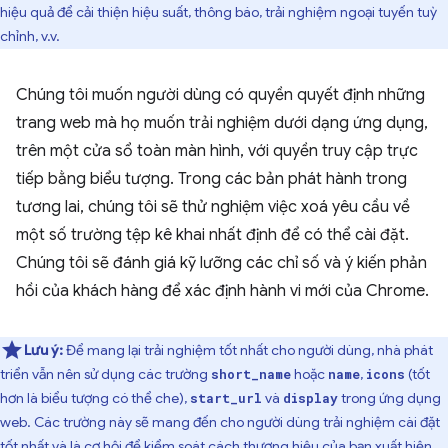
hiệu quả để cải thiện hiệu suất, thông báo, trải nghiệm ngoại tuyến tuỳ
chỉnh, v.v.
Chúng tôi muốn người dùng có quyền quyết định những
trang web mà họ muốn trải nghiệm dưới dạng ứng dụng,
trên một cửa sổ toàn màn hình, với quyền truy cập trực
tiếp bằng biểu tượng. Trong các bản phát hành trong
tương lai, chúng tôi sẽ thử nghiệm việc xoá yêu cầu về
một số trường tệp kê khai nhất định để có thể cài đặt.
Chúng tôi sẽ đánh giá kỹ lưỡng các chỉ số và ý kiến phản
hồi của khách hàng để xác định hành vi mới của Chrome.
Lưu ý:
Để mang lại trải nghiệm tốt nhất cho người dùng, nhà phát
triển vẫn nên sử dụng các trường
hoặc
,
(tốt
short_name
name
icons
hơn là biểu tượng có thể che),
và
trong ứng dụng
start_url
display
web. Các trường này sẽ mang đến cho người dùng trải nghiệm cài đặt
tốt nhất và là cơ hội để kiểm soát cách thương hiệu của bạn xuất hiện