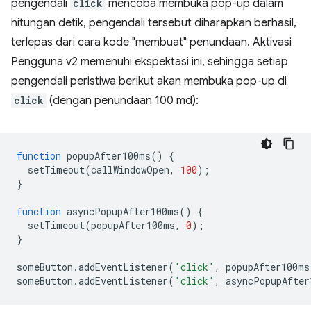
pengendali
click
mencoba membuka pop-up dalam
hitungan detik, pengendali tersebut diharapkan berhasil,
terlepas dari cara kode "membuat" penundaan. Aktivasi
Pengguna v2 memenuhi ekspektasi ini, sehingga setiap
pengendali peristiwa berikut akan membuka pop-up di
click
(dengan penundaan 100 md):
function
popupAfter100ms
()
{
setTimeout
(
callWindowOpen
,
100
);
}
function
asyncPopupAfter100ms
()
{
setTimeout
(
popupAfter100ms
,
0
);
}
someButton
.
addEventListener
(
'click'
,
popupAfter100ms
someButton
.
addEventListener
(
'click'
,
asyncPopupAfter