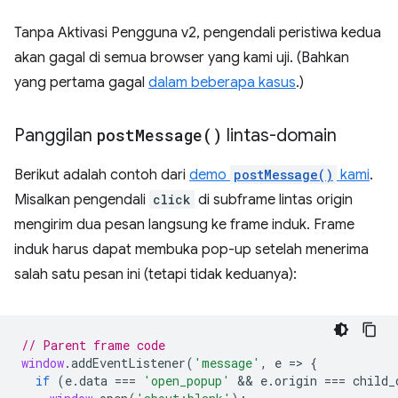
Tanpa Aktivasi Pengguna v2, pengendali peristiwa kedua
akan gagal di semua browser yang kami uji. (Bahkan
yang pertama gagal
dalam beberapa kasus
.)
Panggilan
post
Message(
)
lintas-domain
Berikut adalah contoh dari
demo
postMessage()
kami
.
Misalkan pengendali
click
di subframe lintas origin
mengirim dua pesan langsung ke frame induk. Frame
induk harus dapat membuka pop-up setelah menerima
salah satu pesan ini (tetapi tidak keduanya):
// Parent frame code
window
.
addEventListener
(
'message'
,
e
=
>
{
if
(
e
.
data
===
'open_popup'
 && 
e
.
origin
===
child_