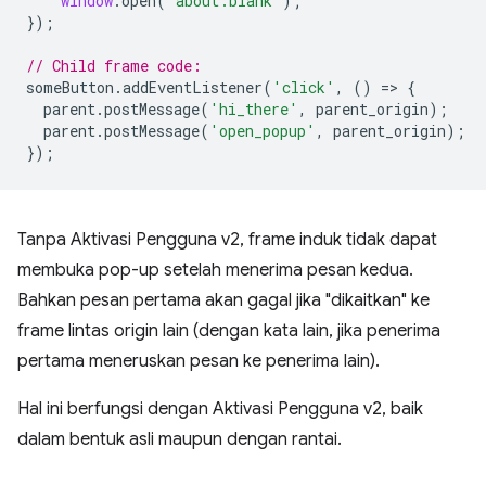
window
.
open
(
'about:blank'
);
});
// Child frame code:
someButton
.
addEventListener
(
'click'
,
()
=
>
{
parent
.
postMessage
(
'hi_there'
,
parent_origin
);
parent
.
postMessage
(
'open_popup'
,
parent_origin
);
});
Tanpa Aktivasi Pengguna v2, frame induk tidak dapat
membuka pop-up setelah menerima pesan kedua.
Bahkan pesan pertama akan gagal jika "dikaitkan" ke
frame lintas origin lain (dengan kata lain, jika penerima
pertama meneruskan pesan ke penerima lain).
Hal ini berfungsi dengan Aktivasi Pengguna v2, baik
dalam bentuk asli maupun dengan rantai.