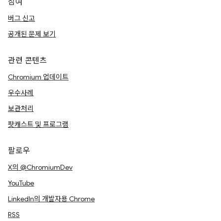
참여
버그 신고
공개된 문제 보기
관련 콘텐츠
Chromium 업데이트
우수사례
보관처리
팟캐스트 및 프로그램
팔로우
X의 @ChromiumDev
YouTube
LinkedIn의 개발자용 Chrome
RSS