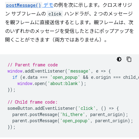
postMessage()
デモ
の例を次に示します。クロスオリジ
ン サブフレームの
click
ハンドラが、2 つのメッセージ
を親フレームに直接送信するとします。親フレームは、次
のいずれかのメッセージを受信したときにポップアップを
開くことができます（両方ではありません）。
// Parent frame code
window
.
addEventListener
(
'message'
,
e
=
>
{
if
(
e
.
data
===
'open_popup'
 && 
e
.
origin
===
child_
window
.
open
(
'about:blank'
);
});
// Child frame code:
someButton
.
addEventListener
(
'click'
,
()
=
>
{
parent
.
postMessage
(
'hi_there'
,
parent_origin
);
parent
.
postMessage
(
'open_popup'
,
parent_origin
);
});