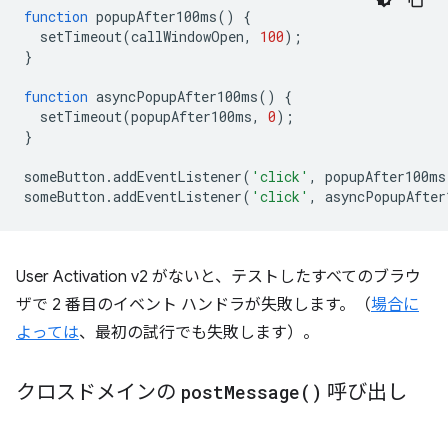
function
popupAfter100ms
()
{
setTimeout
(
callWindowOpen
,
100
);
}
function
asyncPopupAfter100ms
()
{
setTimeout
(
popupAfter100ms
,
0
);
}
someButton
.
addEventListener
(
'click'
,
popupAfter100ms
someButton
.
addEventListener
(
'click'
,
asyncPopupAfter
User Activation v2 がないと、テストしたすべてのブラウ
ザで 2 番目のイベント ハンドラが失敗します。（
場合に
よっては
、最初の試行でも失敗します）。
クロスドメインの
post
Message(
)
呼び出し