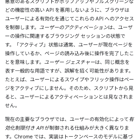
悪意のあるスクリプトがポップアップやフルスクリーンな
どの機密性の高い API を悪用しないように、ブラウザは
ユーザーによる有効化を通じてこれらの API へのアクセス
を制御します。
ユーザーのアクティベーション
は、ユーザ
ーの操作に関連するブラウジング セッションの状態で
す。「アクティブ」状態は通常、ユーザーが現在ページを
操作しているか、ページの読み込み後に操作を完了したこ
とを意味します。
ユーザー ジェスチャー
は、同じ概念を
表す一般的な用語ですが、誤解を招く可能性があります。
たとえば、ユーザーによるスワイプやフリック操作はペー
ジをアクティブにしません。そのため、スクリプトから見
ると、ユーザーによるアクティベーションとは見なされま
せん。
現在の主要なブラウザでは、ユーザーの有効化によって
有
効化制限付き API
が制御される仕組みが大きく異なりま
す。Chrome では、実装はトークンベースのモデルに基づ