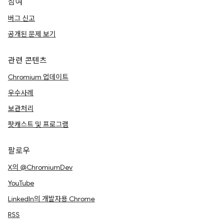
참여
버그 신고
공개된 문제 보기
관련 콘텐츠
Chromium 업데이트
우수사례
보관처리
팟캐스트 및 프로그램
팔로우
X의 @ChromiumDev
YouTube
LinkedIn의 개발자용 Chrome
RSS