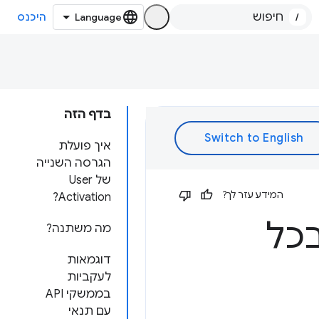
/
היכנס
בדף הזה
איך פועלת
הגרסה השנייה
של User
המידע עזר לך?
Activation?
כל
מה משתנה?
דוגמאות
לעקביות
בממשקי API
עם תנאי