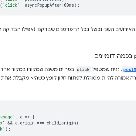
(
'click'
,
asyncPopupAfter100ms
);
בכמה דומיינים
post
. נניח שמטפל
click
בפריים משנה שמקורו במקור אחר ש
ה אמורה להיות מסוגלת לפתוח חלון קופץ כשהיא מקבלת אחת 
ssage'
,
e
=
>
{
p'
 && 
e
.
origin
===
child_origin
)
nk'
);