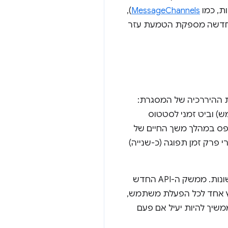
ת, כמו
MessageChannels
),
 החדשה מספקת הטמעת עזר
ההיררכיה של המסגרת:
 וביט זמני לסטטוס
פס במהלך משך החיים של
פרק זמן תפוגה (כ-שנייה)
חשוב לזכור שממשקי API שונים עם תנאי הפעלה מסתמכים על הפעלת משתמשים בדרכים שונות. ממשק ה-API החדש
מותר להציג רק חלון קופץ אחד לכל הפעלת משתמש,
שיך להיות יעיל אם פעם