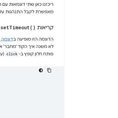
ריכזנו כאן שתי דוגמאות עם
מאפשרת לקבל התנהגות עקבית של ממשקי API עם תנא
קריאות
)
Timeout(
set
ב
הדוגמה הזו מופיעה ב
דוגמה 
פותח חלון קופץ ב-
click
(עם עיכ