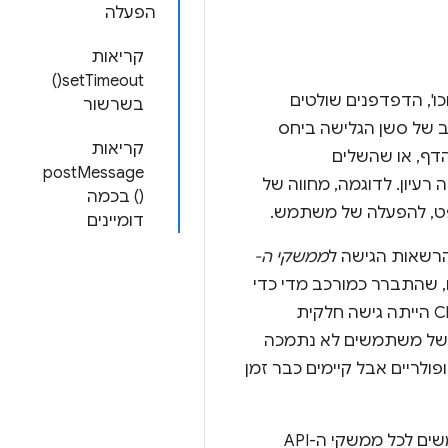
הפעלה
קריאות
setTimeout()
קופצים, מסך מלא וכו', הדפדפנים שולטים
בשרשור
 של סשן הגלישה ביחס
קריאות
דף, או שהשלים
postMessage
רעיון. לדוגמה, מחווה של
() בכמה
פט, להפעלה של משתמש.
דומיינים
רשאות הגישה ל
ממשקי ה-
ימונים, שהתברר כמורכב מדי כדי
להגדיר התנהגות עקבית בכל ממשקי ה-API שמופעלים באמצעות הפעלה. לדוגמה, ב-Chrome הייתה גישה חלקית
 של משתמשים לא נתמכה
פולריים אבל קיימים כבר זמן
בגרסת 72, Chrome כולל את User Activation v2, שמאפשר זמינות מלאה של הפעלת משתמשים לכל ממשקי ה-API