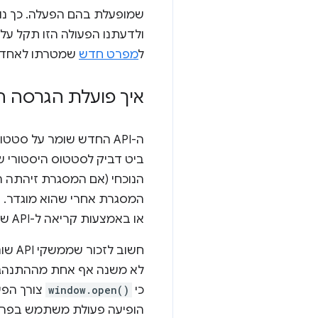
שמופעלת בהם הפעלה. כך נוכל
ולדעתנו הפעולה הזו תקל 
ל
מפרט חדש
שמטרתו לאחד א
איך פועלת הגרסה השנייה של on
ה-API החדש שומר על סטטוס הפעלת משתמש בן שני ביטים בכל אובייקט
ביט דביק לסטטוס היסטורי 
הנוכחי (אם המסגרת זיהתה 
המסגרת אחרי שהוא מוגדר. ה
או באמצעות קריאה ל-API שמבצע פעולת הפעלה (למשל
כי
window.open()
צורך הפ
הופיעה פעולת משתמש בפריים