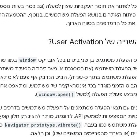
 לפתור את חוסר העקביות שצוין למעלה (וגם כמה בעיות נוספו
על פיתוח האתרים בנושא הפעלת משתמשים. בנוסף, ההטמעה
ת כל הדפדפנים בטווח הארוך.
User Activati?
window
במורשת 
של הפעלת משתמש (אם המסגרת אי פעם זיהתה הפעלת משתמש)
הפעלת משתמש בתוך כ-שנייה). הביט הנדבק אף פעם לא מתא
ביט הזמני מוגדר בכל אינטראקציה של משתמש, ומתאפס אחרי 
).
window.open()
לא משנה אף אחת מההתנהגויות הספציפיות לממשק API. לדוגמה, 
עלת משתמש כמו בעבר,
Navigator.prototype.vibrate()
ממ
 (או באחד מהפריימים המשניים שלו), וכן הלאה.