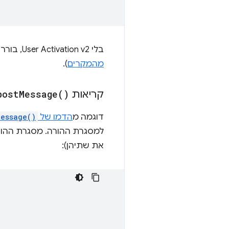
בלי User Activation v2, בורר האירועים השני נכשל בכל הדפדפנים שבדקנו. (אפילו הבדיקה הראשונה נכשלת
מהמקרים
).
קריאות
)
Message(
post
דוגמה מ
הדמו של
Message()
למסגרת ההורה. מסגרת ההור
את שתיהן):