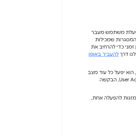
הפעלת משתמש מעבר
המסגרות שמכילות
שר למקור שלהן. (ב-Chrome 72 יש לנו פתרון זמני כדי להרחיב את
נו דרך
להעביר באופן
ע, הוא יפעל כל עוד מצב
ההפעלה של המשתמש הוא 'פעיל' (למשל, לא פג התוקף שלו ולא נוצל). לפני User Activation v2, הבקשה
זגות להפעלה אחת,