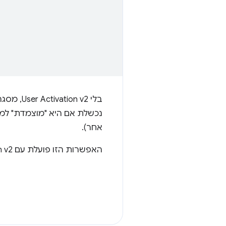
בלי  v2
נכשלת אם היא "מוצמדת" למ
אחר).
האפשרות הזו פועלת עם User Activation v2, גם בטופס המקורי וגם עם שרשור.