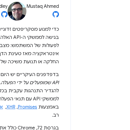
dley
Mustaq Ahmed
בגישה לממשקי ה-API האלה באמצעות הפעלה על ידי המשתמש.
לפעולות של המשתמש: מצב 'פ
אינטראקציה מאז טעינת הדף
החלקה או תנועת משיכה של 
בדפדפנים העיקריים יש היו
API שמופעלים על ידי הפעלה
לממשקי API עם תנאי הפעלה באמצעות
באמצעות
Promises
,‏
XHR
, ‏
אי
רב.