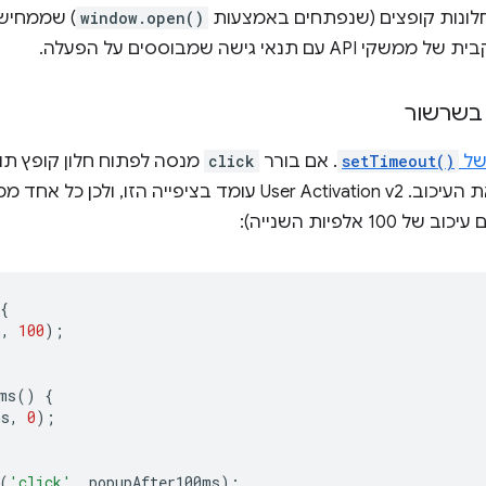
 חלונות קופצים (שנפתחים באמצעות
window.open()
י גישה שמבוססים על הפעלה.
שרשור
של
setTimeout()
. אם בורר
click
מנסה לפתוח חלון קופץ תוך
לא משנה איך הקוד 'מחבר' את העיכוב. User Activation v2 עומד בציפ
וב של 100 אלפיות השנייה):
{
n
,
100
);
ms
()
{
ms
,
0
);
(
'click'
,
popupAfter100ms
);