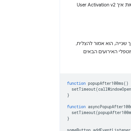
) שממחישות איך User Activation v2
 שנייה, הוא אמור להצליח,
ייה הזו, ולכן כל אחד ממטפלי האירועים הבאים
function
popupAfter100ms
()
setTimeout
(
callWindowOpe
}
function
asyncPopupAfter100
setTimeout
(
popupAfter100
}
someButton
.
addEventListener