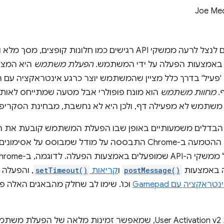
Joe Me
כדי למנוע מסקריפטים זדוניים לנצל לרעה ממשקי API רגישים כמו חלונות 
הפעלת משתמש
היא המצב
עיל' בדרך כלל מציין שהמשתמש יוצר כרגע אינטראקציה עם ה
.
מחוות משתמש
הוא מונח פופולרי אבל מטעה שמתייחס לאותה 
משתמש לא מפעילה דף, ולכן היא לא נחשבת, מבחינת הסקרי
ם הבדלים משמעותיים באופן שבו הפעלת המשתמש קובעת את ה
. ההטמעה ב-Chrome התבססה על מודל שמבוסס על אס
postMessage()
ו
קריאות
setTimeout()
, והפעלה
נטראקציה עם Gamepad
וכו'. שימו לב שחלק מהבאגים האלה פו