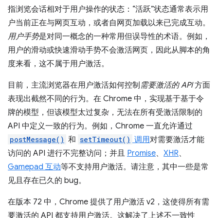
指浏览会话相对于用户操作的状态：“活跃”状态通常表示用
户当前正在与网页互动，或者自网页加载以来已完成互动。
用户手势
是对同一概念的一种常用但误导性的术语。例如，
用户的滑动或快速滑动手势不会激活网页，因此从脚本的角
度来看，这不属于用户激活。
目前，主流浏览器在用户激活如何控制
需要激活的 API
方面
表现出截然不同的行为。在 Chrome 中，实现基于基于令
牌的模型，但该模型太过复杂，无法在所有受激活限制的
API 中定义一致的行为。例如，Chrome 一直允许通过
postMessage()
和
setTimeout()
调用
对需要激活才能
访问的 API 进行不完整访问；并且
Promise
、
XHR
、
Gamepad 互动
等不支持用户激活。请注意，其中一些是常
见且存在已久的 bug。
在版本 72 中，Chrome 提供了用户激活 v2，这使得所有需
要激活的 API 都支持用户激活。这解决了上述不一致性