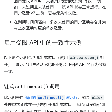
启用受限 API 时，只要用户激活状态为“有效”（例
如，未过期且未被使用），该 API 就会正常运行。在
用户激活 v2 之前，它会无条件失败。
在到期时间间隔内，多次未使用的用户互动会合并为
与上次互动对应的单次激活。
启用受限 API 中的一致性示例
以下两个示例包含弹出式窗口（使用
window.open()
打
开），展示了用户激活 v2 如何使启用受限 API 的行为保持
一致。
链式
set
Timeout(
)
调用
此示例来自
我们的
setTimeout()
演示版
。如果
click
处理脚本尝试在一秒内打开弹出式窗口，无论代码如何“组
合”延迟，都应会成功。User Activation v2 符合此预期，因