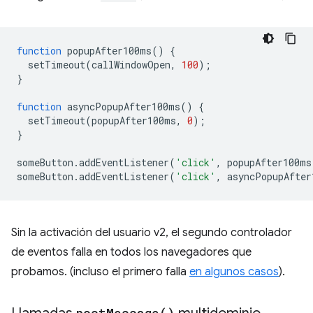
function
popupAfter100ms
()
{
setTimeout
(
callWindowOpen
,
100
);
}
function
asyncPopupAfter100ms
()
{
setTimeout
(
popupAfter100ms
,
0
);
}
someButton
.
addEventListener
(
'click'
,
popupAfter100ms
someButton
.
addEventListener
(
'click'
,
asyncPopupAfter
Sin la activación del usuario v2, el segundo controlador
de eventos falla en todos los navegadores que
probamos. (incluso el primero falla
en algunos casos
).