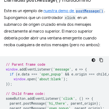
Llamadas
post
Message(
)
multidominio
Este es un ejemplo de
nuestra demo de
postMessage()
.
Supongamos que un controlador
click
en un
submarco de origen cruzado envía dos mensajes
directamente al marco superior. El marco superior
debería poder abrir una ventana emergente cuando
reciba cualquiera de estos mensajes (pero no ambos):
// Parent frame code
window
.
addEventListener
(
'message'
,
e
=
>
{
if
(
e
.
data
===
'open_popup'
 && 
e
.
origin
===
child_
window
.
open
(
'about:blank'
);
});
// Child frame code:
someButton
.
addEventListener
(
'click'
,
()
=
>
{
parent
.
postMessage
(
'hi_there'
,
parent_origin
);
parent
.
postMessage
(
'open_popup'
,
parent_origin
);