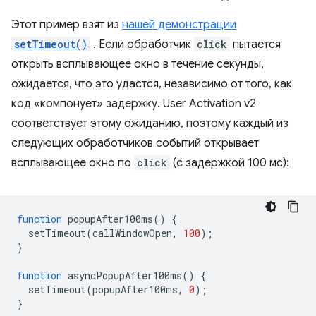
Этот пример взят из
нашей демонстрации
setTimeout()
. Если обработчик
click
пытается
открыть всплывающее окно в течение секунды,
ожидается, что это удастся, независимо от того, как
код «компонует» задержку. User Activation v2
соответствует этому ожиданию, поэтому каждый из
следующих обработчиков событий открывает
всплывающее окно по
click
(с задержкой 100 мс):
function
popupAfter100ms
()
{
setTimeout
(
callWindowOpen
,
100
);
}
function
asyncPopupAfter100ms
()
{
setTimeout
(
popupAfter100ms
,
0
);
}