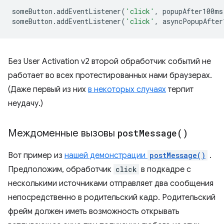
someButton
.
addEventListener
(
'click'
,
popupAfter100ms
someButton
.
addEventListener
(
'click'
,
asyncPopupAfter
Без User Activation v2 второй обработчик событий не
работает во всех протестированных нами браузерах.
(Даже первый из них
в некоторых случаях
терпит
неудачу.)
Междоменные вызовы
post
Message(
)
Вот пример из
нашей демонстрации
postMessage()
.
Предположим, обработчик
click
в подкадре с
несколькими источниками отправляет два сообщения
непосредственно в родительский кадр. Родительский
фрейм должен иметь возможность открывать