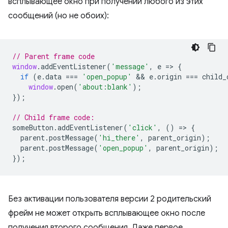
всплывающее окно при получении любого из этих
сообщений (но не обоих):
// Parent frame code
window
.
addEventListener
(
'message'
,
e
=
>
{
if
(
e
.
data
===
'open_popup'
 && 
e
.
origin
===
child_
window
.
open
(
'about:blank'
);
});
// Child frame code:
someButton
.
addEventListener
(
'click'
,
()
=
>
{
parent
.
postMessage
(
'hi_there'
,
parent_origin
);
parent
.
postMessage
(
'open_popup'
,
parent_origin
);
});
Без активации пользователя версии 2 родительский
фрейм не может открыть всплывающее окно после
получения второго сообщения. Даже первое