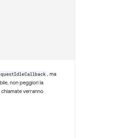
equestIdleCallback
, ma
ile, non peggiori la
le chiamate verranno