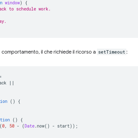
n
window
)
{
ack to schedule work.
ay.
 comportamento, il che richiede il ricorso a
setTimeout
:
=
ack
||
ion
()
{
tion
()
{
(
0
,
50
-
(
Date
.
now
()
-
start
));