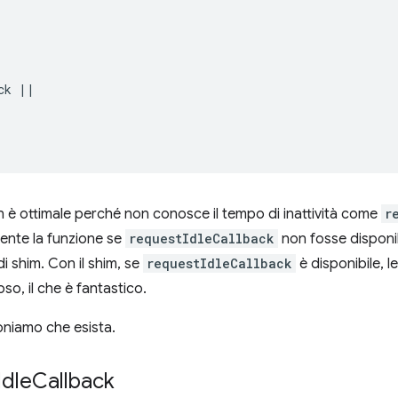
ck
||
 è ottimale perché non conosce il tempo di inattività come
r
ente la funzione se
requestIdleCallback
non fosse disponib
i shim. Con il shim, se
requestIdleCallback
è disponibile, 
oso, il che è fantastico.
oniamo che esista.
Idle
Callback