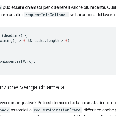
g
può essere chiamata per ottenere il valore più recente. Qu
icare un altro
requestIdleCallback
se hai ancora del lavoro 
(
deadline
)
{
aining
()
 > 
0
 && 
tasks
.
length
 > 
0
)
onEssentialWork
);
funzione venga chiamata
vvero impegnative? Potresti temere che la chiamata di ritorno
back
assomigli a
requestAnimationFrame
, differisce anche 