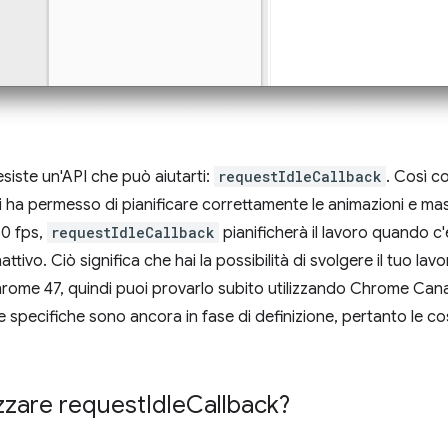
siste un'API che può aiutarti:
requestIdleCallback
. Così c
i ha permesso di pianificare correttamente le animazioni e mas
60 fps,
requestIdleCallback
pianificherà il lavoro quando c'è
tivo. Ciò significa che hai la possibilità di svolgere il tuo lavo
hrome 47, quindi puoi provarlo subito utilizzando Chrome Canar
e specifiche sono ancora in fase di definizione, pertanto le 
izzare request
Idle
Callback?