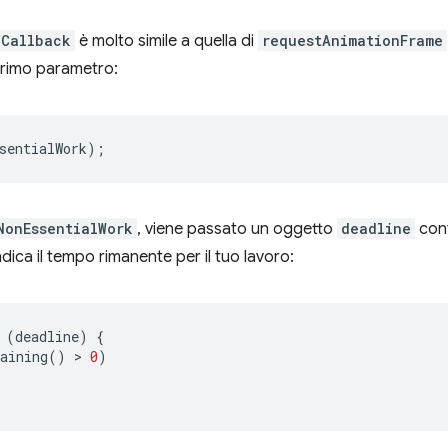
eCallback
è molto simile a quella di
requestAnimationFrame
primo parametro:
sentialWork
);
NonEssentialWork
, viene passato un oggetto
deadline
cont
dica il tempo rimanente per il tuo lavoro:
(
deadline
)
{
aining
()
 > 
0
)