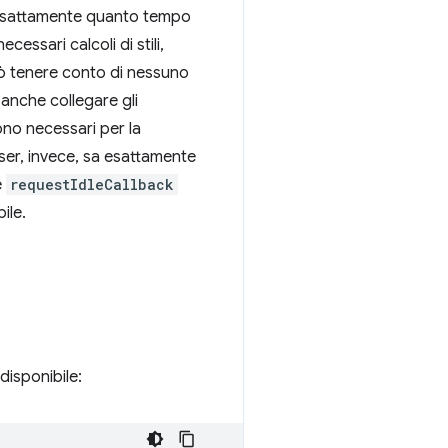
re esattamente quanto tempo
cessari calcoli di stili,
può tenere conto di nessuno
anche collegare gli
ono necessari per la
wser, invece, sa esattamente
e
requestIdleCallback
ile.
 disponibile: