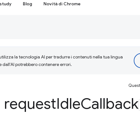
study
Blog
Novità di Chrome
tilizza la tecnologia AI per tradurre i contenuti nella tua lingua
e dall'AI potrebbero contenere errori.
Questa
i request
Idle
Callback