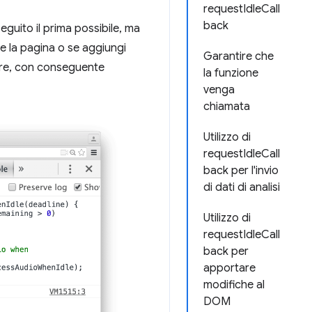
requestIdleCall
back
eguito il prima possibile, ma
rre la pagina o se aggiungi
Garantire che
ere, con conseguente
la funzione
venga
chiamata
Utilizzo di
requestIdleCall
back per l'invio
di dati di analisi
Utilizzo di
requestIdleCall
back per
apportare
modifiche al
DOM