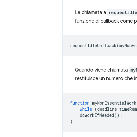
La chiamata a
requestIdl
funzione di callback come 
requestIdleCallback
(
myNonEs
Quando viene chiamata
my
restituisce un numero che in
function
myNonEssentialWork
while
(
deadline
.
timeRem
doWorkIfNeeded
();
}