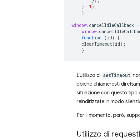
});
},
1
);
}
window
.
cancelIdleCallback
=
window
.
cancelIdleCallba
function
(
id
)
{
clearTimeout
(
id
);
}
L'utilizzo di
setTimeout
non
poiché chiameresti direttam
situazione con questo tipo d
reindirizzate in modo silenzi
Per il momento, però, supp
Utilizzo di request