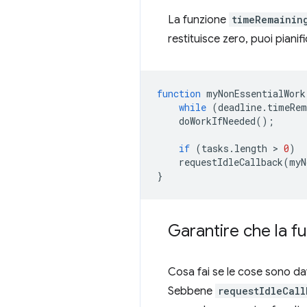
La funzione
timeRemainin
restituisce zero, puoi pianif
function
myNonEssentialWork
while
(
deadline
.
timeRem
doWorkIfNeeded
();
if
(
tasks
.
length
 > 
0
)
requestIdleCallback
(
myN
}
Garantire che la 
Cosa fai se le cose sono da
Sebbene
requestIdleCall