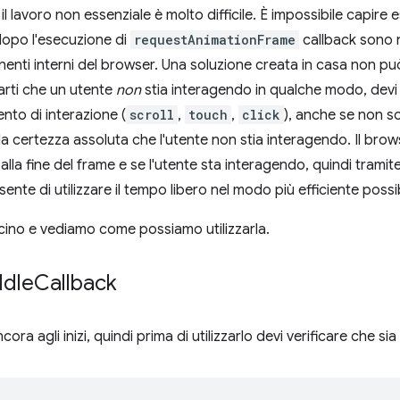
l lavoro non essenziale è molto difficile. È impossibile capi
dopo l'esecuzione di
requestAnimationFrame
callback sono ne
onenti interni del browser. Una soluzione creata in casa non 
rarti che un utente
non
stia interagendo in qualche modo, devi 
ento di interazione (
scroll
,
touch
,
click
), anche se non s
a certezza assoluta che l'utente non stia interagendo. Il bro
lla fine del frame e se l'utente sta interagendo, quindi tramit
nte di utilizzare il tempo libero nel modo più efficiente possib
cino e vediamo come possiamo utilizzarla.
Idle
Callback
cora agli inizi, quindi prima di utilizzarlo devi verificare che sia