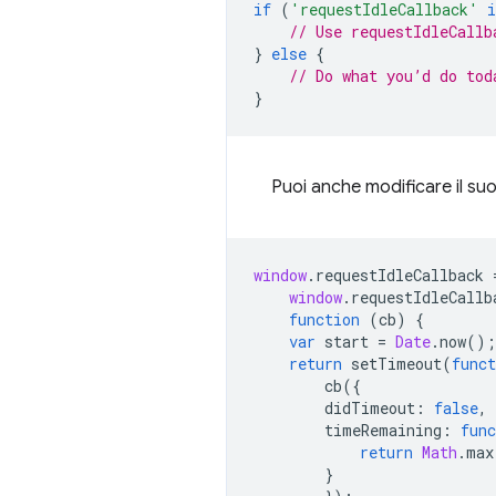
if
(
'requestIdleCallback'
i
// Use requestIdleCallb
}
else
{
// Do what you’d do tod
}
Puoi anche modificare il suo
window
.
requestIdleCallback
window
.
requestIdleCallb
function
(
cb
)
{
var
start
=
Date
.
now
();
return
setTimeout
(
funct
cb
({
didTimeout
:
false
,
timeRemaining
:
func
return
Math
.
max
}