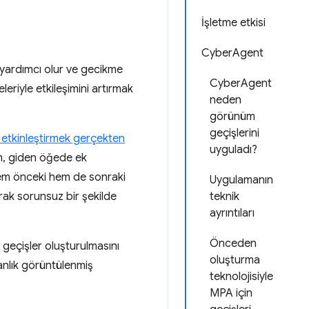
İşletme etkisi
CyberAgent
a yardımcı olur ve gecikme
CyberAgent
eleriyle etkileşimini artırmak
neden
görünüm
geçişlerini
 etkinleştirmek gerçekten
uyguladı?
um, giden öğede ek
n, hem önceki hem de sonraki
Uygulamanın
ak sorunsuz bir şekilde
teknik
ayrıntıları
Önceden
 geçişler oluşturulmasını
oluşturma
nlık görüntülenmiş
teknolojisiyle
MPA için