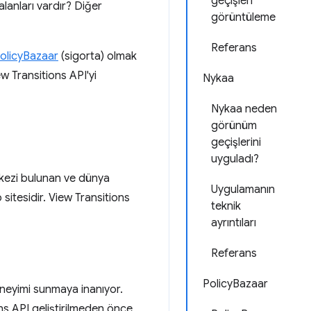
geçişleri
lanları vardır? Diğer
görüntüleme
Referans
olicyBazaar
(sigorta) olmak
w Transitions API'yi
Nykaa
Nykaa neden
görünüm
geçişlerini
uyguladı?
kezi bulunan ve dünya
Uygulamanın
sitesidir. View Transitions
teknik
ayrıntıları
Referans
PolicyBazaar
neyimi sunmaya inanıyor.
ons API geliştirilmeden önce