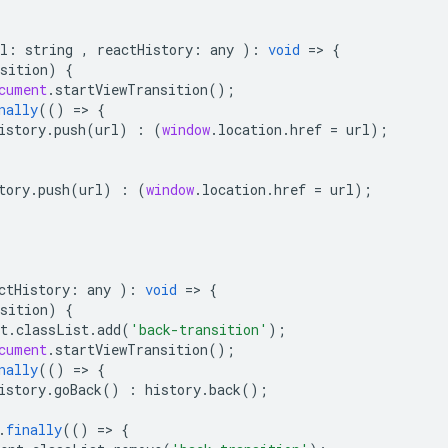
l
:
string
,
reactHistory
:
any
)
:
void
=
>
{
sition
)
{
cument
.
startViewTransition
();
nally
(()
=
>
{
istory
.
push
(
url
)
:
(
window
.
location
.
href
=
url
);
tory
.
push
(
url
)
:
(
window
.
location
.
href
=
url
);
ctHistory
:
any
)
:
void
=
>
{
sition
)
{
t
.
classList
.
add
(
'back-transition'
);
cument
.
startViewTransition
();
nally
(()
=
>
{
istory
.
goBack
()
:
history
.
back
();
.
finally
(()
=
>
{