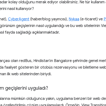
dar kolay olduğunu merak ediyor olabilirsiniz. Ne tür kullanım a
rini nasıl kullanıyor?
hat),
CyberAgent
(haber/blog yayıncısı),
Nykaa
(e-ticaret) ve
P
görünüm geçişlerinin nasıl uygulandığı ve bu web sitelerinin Vie
nasıl fayda sağladığı açıklanmaktadır.
rçası olan redBus, Hindistan'ın Bangalore şehrinde genel mer
da faaliyet gösteren bir otobüs rezervasyonu ve biletleme web 
an ilk web sitelerinden biriydi.
geçişlerini uyguladı?
malarına mümkün olduğunca yakın, uygulama benzeri bir web de
zla özelleştirilmiş çözüm uygulamışlardı. Örneğin, View Transiti