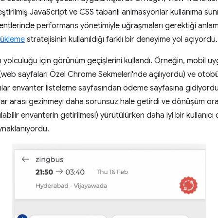
lleştirilmiş JavaScript ve CSS tabanlı animasyonlar kullanıma su
ntlerinde performans yönetimiyle uğraşmaları gerektiği anlam
 yükleme
stratejisinin kullanıldığı farklı bir deneyime yol açıyordu.
cı yolculuğu için görünüm geçişlerini kullandı. Örneğin, mobil u
eb sayfaları Özel Chrome Sekmeleri'nde açılıyordu) ve otobü
ılar envanter listeleme sayfasından ödeme sayfasına gidiyordu
ar arası gezinmeyi daha sorunsuz hale getirdi ve dönüşüm oran
ılabilir envanterin getirilmesi) yürütülürken daha iyi bir kullanıcı
naklanıyordu.