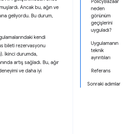
PolicyBazaar
nmuşlardı. Ancak bu, ağın ve
neden
ına geliyordu. Bu durum,
görünüm
geçişlerini
uyguladı?
ygulamalarındaki kendi
Uygulamanın
s bileti rezervasyonu
teknik
). İkinci durumda,
ayrıntıları
ında artış sağladı. Bu, ağır
 deneyimi ve daha iyi
Referans
Sonraki adımlar