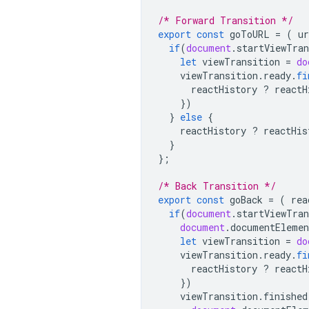
/* Forward Transition */
export
const
goToURL
=
(
ur
if
(
document
.
startViewTran
let
viewTransition
=
do
viewTransition
.
ready
.
fi
reactHistory
?
reactH
})
}
else
{
reactHistory
?
reactHis
}
};
/* Back Transition */
export
const
goBack
=
(
rea
if
(
document
.
startViewTran
document
.
documentElemen
let
viewTransition
=
do
viewTransition
.
ready
.
fi
reactHistory
?
reactH
})
viewTransition
.
finished