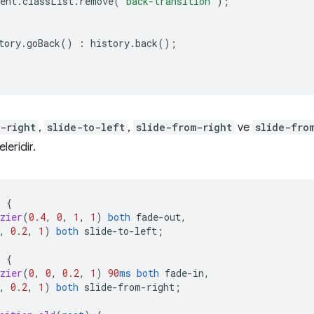
ent
.
classList
.
remove
(
'back-transition'
);
tory
.
goBack
()
:
history
.
back
();
-right
,
slide-to-left
,
slide-from-right
ve
slide-fro
eridir.
)
{
zier
(
0.4
,
0
,
1
,
1
)
both
fade-out
,
,
0.2
,
1
)
both
slide-to-left
;
)
{
zier
(
0
,
0
,
0.2
,
1
)
90
ms
both
fade-in
,
,
0.2
,
1
)
both
slide-from-right
;