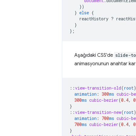
document
.
documentElem
})
}
else
{
reactHistory
?
reactHis
}
};
Aşağıdaki CSS'de
slide-to
animasyonunun anahtar karel
::
view-transition-old
(
root
animation
:
300
ms
cubic-be
300
ms
cubic-bezier
(
0.4
,
0
}
::
view-transition-new
(
root
animation
:
700
ms
cubic-be
700
ms
cubic-bezier
(
0.4
,
0
}