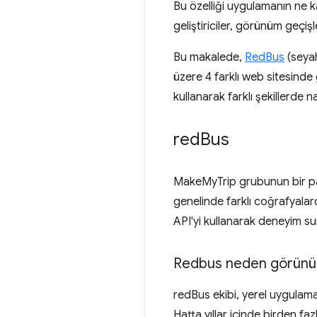
Bu özelliği uygulamanın ne ka
geliştiriciler, görünüm geçişle
Bu makalede,
RedBus
(seya
üzere 4 farklı web sitesinde 
kullanarak farklı şekillerde 
red
Bus
MakeMyTrip grubunun bir pa
genelinde farklı coğrafyalar
API'yi kullanarak deneyim sun
Redbus neden görünüm 
redBus ekibi, yerel uygula
Hatta yıllar içinde birden fa