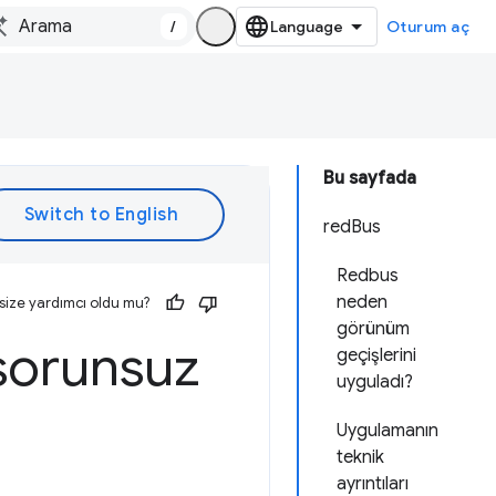
/
Oturum aç
Bu sayfada
redBus
Redbus
neden
size yardımcı oldu mu?
görünüm
sorunsuz
geçişlerini
uyguladı?
Uygulamanın
teknik
ayrıntıları