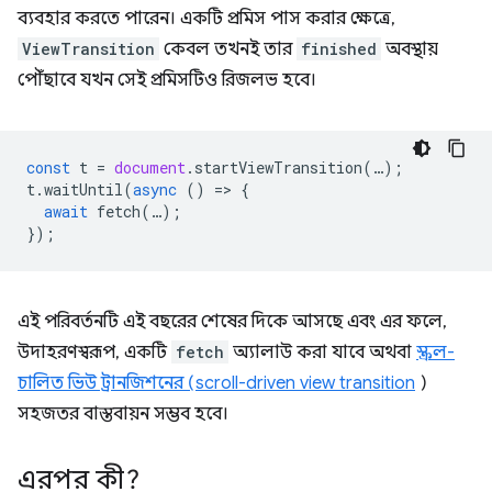
ব্যবহার করতে পারেন। একটি প্রমিস পাস করার ক্ষেত্রে,
ViewTransition
কেবল তখনই তার
finished
অবস্থায়
পৌঁছাবে যখন সেই প্রমিসটিও রিজলভ হবে।
const
t
=
document
.
startViewTransition
(
…
);
t
.
waitUntil
(
async
()
=
>
{
await
fetch
(
…
);
});
এই পরিবর্তনটি এই বছরের শেষের দিকে আসছে এবং এর ফলে,
উদাহরণস্বরূপ, একটি
fetch
অ্যালাউ করা যাবে অথবা
স্ক্রল-
চালিত ভিউ ট্রানজিশনের (scroll-driven view transition
)
সহজতর বাস্তবায়ন সম্ভব হবে।
এরপর কী?