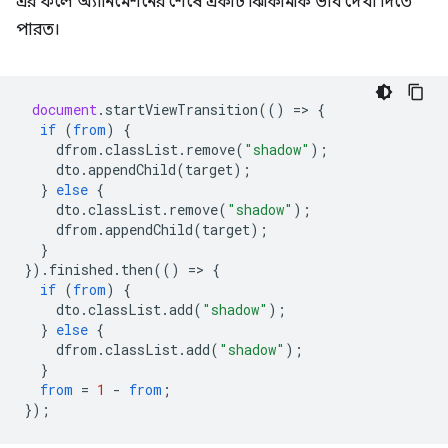
এর ফলে অ্যানিমেশনের শেষে একটি ঝিকিমিকি ভাব দেখা দিতে
পারত।
document
.
startViewTransition
(()
=
>
{
if
(
from
)
{
dfrom
.
classList
.
remove
(
"shadow"
);
dto
.
appendChild
(
target
);
}
else
{
dto
.
classList
.
remove
(
"shadow"
);
dfrom
.
appendChild
(
target
);
}
}).
finished
.
then
(()
=
>
{
if
(
from
)
{
dto
.
classList
.
add
(
"shadow"
);
}
else
{
dfrom
.
classList
.
add
(
"shadow"
);
}
from
=
1
-
from
;
});