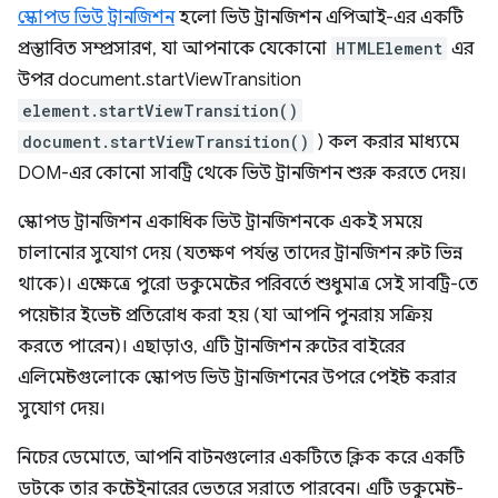
স্কোপড ভিউ ট্রানজিশন
হলো ভিউ ট্রানজিশন এপিআই-এর একটি
প্রস্তাবিত সম্প্রসারণ, যা আপনাকে যেকোনো
HTMLElement
এর
উপর document.startViewTransition
element.startViewTransition()
document.startViewTransition()
) কল করার মাধ্যমে
DOM-এর কোনো সাবট্রি থেকে ভিউ ট্রানজিশন শুরু করতে দেয়।
স্কোপড ট্রানজিশন একাধিক ভিউ ট্রানজিশনকে একই সময়ে
চালানোর সুযোগ দেয় (যতক্ষণ পর্যন্ত তাদের ট্রানজিশন রুট ভিন্ন
থাকে)। এক্ষেত্রে পুরো ডকুমেন্টের পরিবর্তে শুধুমাত্র সেই সাবট্রি-তে
পয়েন্টার ইভেন্ট প্রতিরোধ করা হয় (যা আপনি পুনরায় সক্রিয়
করতে পারেন)। এছাড়াও, এটি ট্রানজিশন রুটের বাইরের
এলিমেন্টগুলোকে স্কোপড ভিউ ট্রানজিশনের উপরে পেইন্ট করার
সুযোগ দেয়।
নিচের ডেমোতে, আপনি বাটনগুলোর একটিতে ক্লিক করে একটি
ডটকে তার কন্টেইনারের ভেতরে সরাতে পারবেন। এটি ডকুমেন্ট-