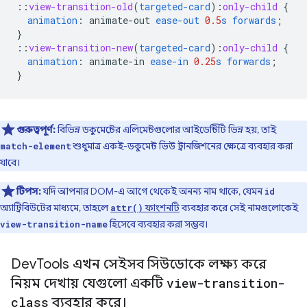
::
view-transition-old
(
targeted-card
)
:
only-child
{
animation
:
animate-out
ease-out
0.5
s
forwards
;
}
::
view-transition-new
(
targeted-card
)
:
only-child
{
animation
:
animate-in
ease-in
0.25
s
forwards
;
}
গুরুত্বপূর্ণ:
বিভিন্ন ডকুমেন্টের এলিমেন্টগুলোর আইডেন্টিটি ভিন্ন হয়, তাই
শুধুমাত্র একই-ডকুমেন্ট ভিউ ট্রানজিশনের ক্ষেত্রে ব্যবহার করা
match-element
যাবে।
টিপস:
যদি আপনার DOM-এ আগে থেকেই অনন্য নাম থাকে, যেমন
id
অ্যাট্রিবিউটের মাধ্যমে, তাহলে
ফাংশনটি
ব্যবহার করে সেই নামগুলোকেই
attr()
হিসেবে ব্যবহার করা সম্ভব।
view-transition-name
Dev
Tools এখন সেইসব সিউডোকে লক্ষ্য করে
নিয়ম দেখায় যেগুলো একটি
view-transition-
class
ব্যবহার করে।