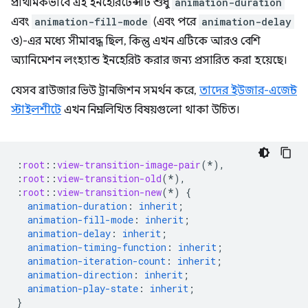
প্রাথমিকভাবে এই ইনহেরিটেন্সটি শুধু
animation-duration
এবং
animation-fill-mode
(এবং পরে
animation-delay
ও)-এর মধ্যে সীমাবদ্ধ ছিল, কিন্তু এখন এটিকে আরও বেশি
অ্যানিমেশন লংহ্যান্ড ইনহেরিট করার জন্য প্রসারিত করা হয়েছে।
যেসব ব্রাউজার ভিউ ট্রানজিশন সমর্থন করে,
তাদের ইউজার-এজেন্ট
স্টাইলশীটে
এখন নিম্নলিখিত বিষয়গুলো থাকা উচিত।
:
root
::
view-transition-image-pair
(*),
:
root
::
view-transition-old
(*),
:
root
::
view-transition-new
(*)
{
animation-duration
:
inherit
;
animation-fill-mode
:
inherit
;
animation-delay
:
inherit
;
animation-timing-function
:
inherit
;
animation-iteration-count
:
inherit
;
animation-direction
:
inherit
;
animation-play-state
:
inherit
;
}