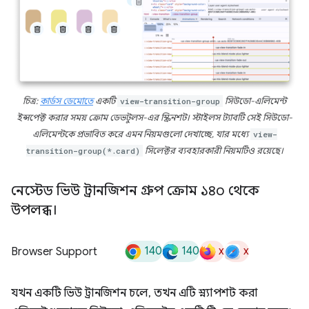
চিত্র:
কার্ডস ডেমোতে
একটি
view-transition-group
সিউডো-এলিমেন্ট
ইন্সপেক্ট করার সময় ক্রোম ডেভটুলস-এর স্ক্রিনশট। স্টাইলস ট্যাবটি সেই সিউডো-
এলিমেন্টকে প্রভাবিত করে এমন নিয়মগুলো দেখাচ্ছে, যার মধ্যে
view-
transition-group(*.card)
সিলেক্টর ব্যবহারকারী নিয়মটিও রয়েছে।
নেস্টেড ভিউ ট্রানজিশন গ্রুপ ক্রোম ১৪০ থেকে
উপলব্ধ।
140
140
x
x
Browser Support
যখন একটি ভিউ ট্রানজিশন চলে, তখন এটি স্ন্যাপশট করা