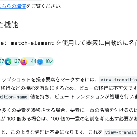
よるこちらの講演
をご覧ください。
た機能
me: match-element
を使用して要素に自動的に名
37
137
144
18.4
ナップショットを撮る要素をマークするには、
view-transiti
の移行などの機能を有効にするため、ビューの移行に不可欠で
sition-name
値を持ち、ビュー トランジションが処理を行い
い多くの要素を遷移させる場合、要素に一意の名前を付けるの
 100 個ある場合は、100 個の一意の名前を考え出す必要が
と、このような処理は不要になります。これを
view-transit