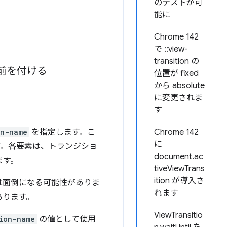
のテストが可
能に
Chrome 142
で ::view-
transition の
前を付ける
位置が fixed
から absolute
に変更されま
す
on-name
を指定します。こ
Chrome 142
に
す。各要素は、トランジショ
document.ac
ます。
tiveViewTrans
ition が導入さ
は面倒になる可能性がありま
れます
あります。
ViewTransitio
ion-name
の値として使用