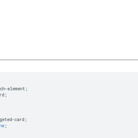
ch-element
;
rd
;
geted-card
;
ne
;