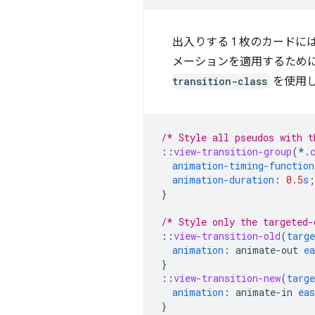
出入りする 1 枚のカード
メーションを適用するため
transition-class
を使用
/* Style all pseudos with t
::
view-transition-group
(*
.
animation-timing-function
animation-duration
:
0.5
s
;
}
/* Style only the targeted-
::
view-transition-old
(
targe
animation
:
animate-out
ea
}
::
view-transition-new
(
targe
animation
:
animate-in
eas
}