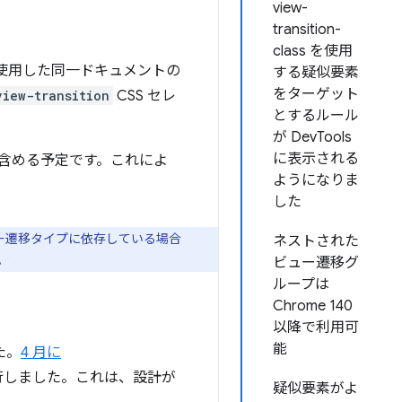
view-
transition-
class を使用
使用した同一ドキュメントの
する疑似要素
をターゲット
view-transition
CSS セレ
とするルール
が DevTools
に表示される
らの機能を含める予定です。これによ
ようになりま
した
ー遷移タイプに依存している場合
ネストされた
。
ビュー遷移グ
ループは
Chrome 140
以降で利用可
能
た。
4 月に
行しました。これは、設計が
疑似要素がよ