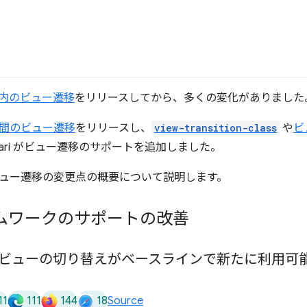
内のビュー遷移
をリリースしてから、多くの変化がありました
間のビュー遷移
をリリースし、
view-transition-class
や
ビ
ari がビュー遷移のサポートを追加しました。
のビュー遷移の変更点の概要について説明します。
ムワークのサポートの改善
ビューの切り替えがベースラインで新たに利用可
11
111
144
18
Source