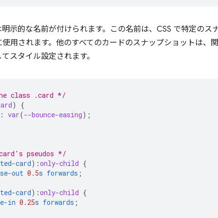
には明示的な名前が付けられます。この名前は、CSS で特定の
に使用されます。他のすべてのカードのスナップショットは、
してスタイル設定されます。
he class .card */
card
)
{
:
var
(
--bounce-easing
);
card's pseudos */
ted-card
)
:
only-child
{
se-out
0.5
s
forwards
;
ted-card
)
:
only-child
{
e-in
0.25
s
forwards
;