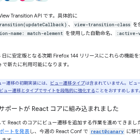
w Transition API です。具体的に
ransition(updateCallback)
、
view-transition-class
を
tion-name: match-element
を使用した自動命名、
:active-
10 月 14 日に安定版となる次期 Firefox 144 リリースにこれ
ine で新たに利用可能になります。
 ビュー遷移の初期実装には、
ビュー遷移タイプ
は含まれていません。ビュ
ビュー遷移とタイプでサイトを段階的に強化する
ことをおすすめします
 API のサポートが React コアに組み込まれました
通して React のコアにビュー遷移を追加する作業を進めてきまし
ポートを発表
し、今週の React Conf で
react@canary
に移