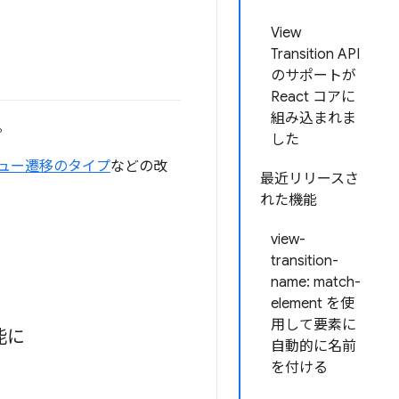
View
Transition API
のサポートが
React コアに
組み込まれま
。
した
ュー遷移のタイプ
などの改
最近リリースさ
れた機能
view-
transition-
name: match-
element を使
用して要素に
能に
自動的に名前
を付ける