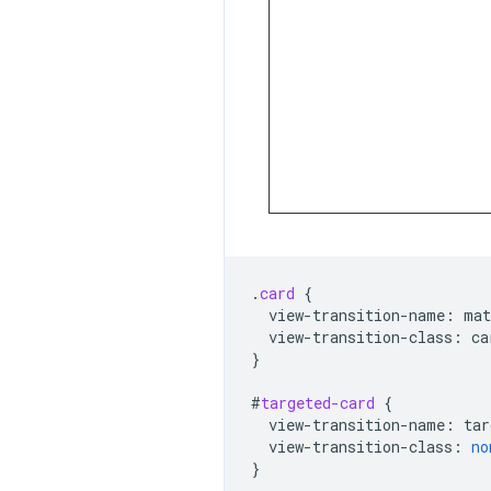
.
card
{
view-transition-name
:
mat
view-transition-class
:
ca
}
#
targeted-card
{
view-transition-name
:
tar
view-transition-class
:
no
}