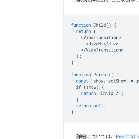
最終段階に近いことを意味
function
Child
()
{
return
(
<
ViewTransition
<
div>Hi
<
/
div
<
/
ViewTransition
);
}
function
Parent
()
{
const
[
show
,
setShow
]
=
u
if
(
show
)
{
return
<
Child
/
>
;
}
return
null
;
}
詳細については、
React の