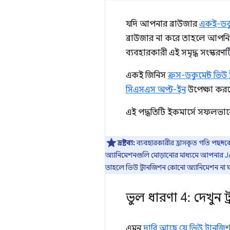
যদি আপনার ব্রাউজার
একই-ডকুম
ব্রাউজার না করে তাহলে আপনি ব
ব্যবহারকারী এই সমৃদ্ধ সংস্করণ
একই জিনিস
ক্রস-ডকুমেন্ট ভিউ 
সিএসএস অপ্ট-ইন
উপেক্ষা করব
এই পদ্ধতিটি ইকমার্সে সফলভাবে
দ্রষ্টব্য:
ব্যবহারকারীর হ্রাসকৃত গতি পছন্
অ্যানিমেশনগুলি মোড়ানোর মাধ্যমে আপনার J
তাহলে ভিউ ট্রানজিশন কোনো অ্যানিমেশন
ভুল ধারণা 4: দেখুন ট
এমন
দাবি আছে যে ভিউ ট্রানজিশন