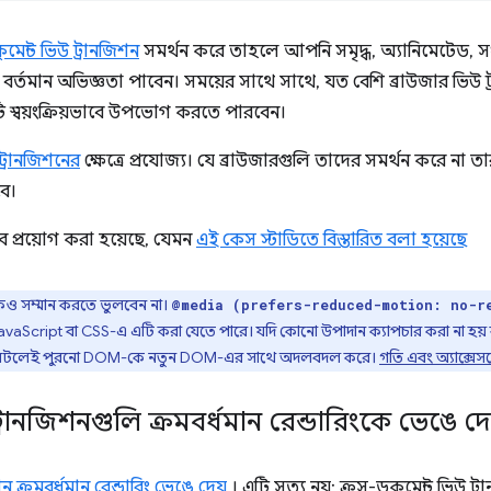
েন্ট ভিউ ট্রানজিশন
সমর্থন করে তাহলে আপনি সমৃদ্ধ, অ্যানিমেটেড, 
র্তমান অভিজ্ঞতা পাবেন। সময়ের সাথে সাথে, যত বেশি ব্রাউজার ভিউ ট
টি স্বয়ংক্রিয়ভাবে উপভোগ করতে পারবেন।
ট্রানজিশনের
ক্ষেত্রে প্রযোজ্য। যে ব্রাউজারগুলি তাদের সমর্থন করে না ত
ে।
 প্রয়োগ করা হয়েছে, যেমন
এই কেস স্টাডিতে বিস্তারিত বলা হয়েছে
দকেও সম্মান করতে ভুলবেন না।
@media (prefers-reduced-motion: no-r
avaScript বা CSS-এ এটি করা যেতে পারে। যদি কোনো উপাদান ক্যাপচার করা না হয় 
 না ঘটলেই পুরনো DOM-কে নতুন DOM-এর সাথে অদলবদল করে।
গতি এবং অ্যাক্সেস
্রানজিশনগুলি ক্রমবর্ধমান রেন্ডারিংকে ভেঙে দে
 ক্রমবর্ধমান রেন্ডারিং ভেঙে দেয়
। এটি সত্য নয়: ক্রস-ডকুমেন্ট ভিউ ট