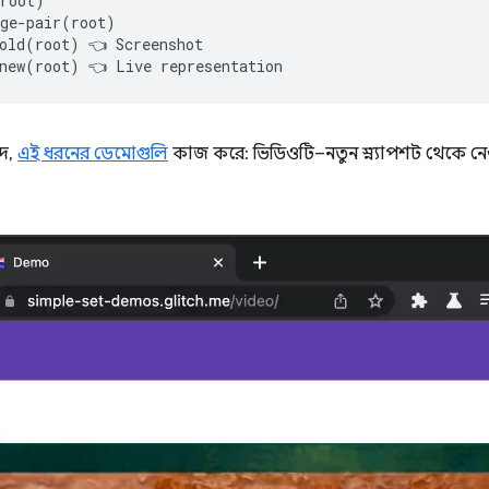
root)

ge-pair(root)

old(root) 👈 Screenshot

াদ,
এই ধরনের ডেমোগুলি
কাজ করে: ভিডিওটি–নতুন স্ন্যাপশট থেকে নে