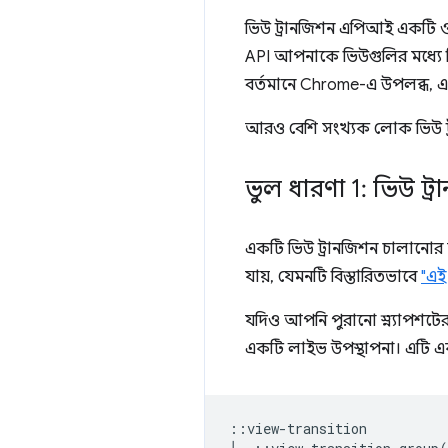
ভিউ ট্রানজিশন এপিআই একটি ওয
API আপনাকে ভিউগুলির মধ্যে ন
বর্তমানে Chrome-এ উপলব্ধ, এক
আরও বেশি সংখ্যক লোক ভিউ ট্র
ভুল ধারণা 1: ভিউ ট্র
একটি ভিউ ট্রানজিশন চালানোর সময
যায়, যেমনটি বিস্তারিতভাবে
"এই
যদিও আপনি পুরানো স্ন্যাপশটের 
একটি লাইভ উপস্থাপনা। এটি একটি
::view-transition
