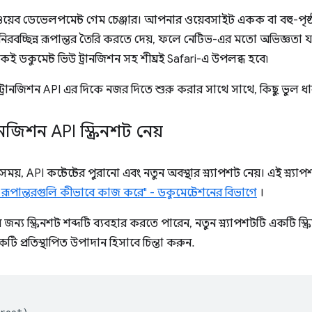
়েব ডেভেলপমেন্ট গেম চেঞ্জার। আপনার ওয়েবসাইট একক বা বহু-পৃষ্
িরবচ্ছিন্ন রূপান্তর তৈরি করতে দেয়, ফলে নেটিভ-এর মতো অভিজ্ঞতা 
ই ডকুমেন্ট ভিউ ট্রানজিশন সহ শীঘ্রই Safari-এ উপলব্ধ হবে৷
ানজিশন API এর দিকে নজর দিতে শুরু করার সাথে সাথে, কিছু ভুল ধা
ানজিশন API স্ক্রিনশট নেয়
়, API কন্টেন্টের পুরানো এবং নতুন অবস্থার স্ন্যাপশট নেয়। এই স্ন্য
 রূপান্তরগুলি কীভাবে কাজ করে" - ডকুমেন্টেশনের বিভাগে
।
জন্য স্ক্রিনশট শব্দটি ব্যবহার করতে পারেন, নতুন স্ন্যাপশটটি একটি স্
 প্রতিস্থাপিত উপাদান হিসাবে চিন্তা করুন.