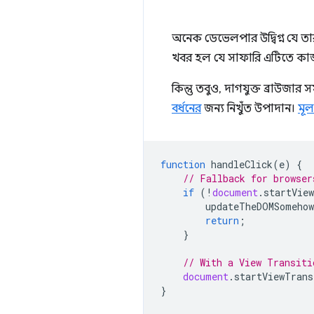
অনেক ডেভেলপার উদ্বিগ্ন যে তা
খবর হল যে সাফারি এটিতে ক
কিন্তু তবুও, দাগযুক্ত ব্রাউজা
বর্ধনের
জন্য নিখুঁত উপাদান।
মূল
function
handleClick
(
e
)
{
// Fallback for browser
if
(
!
document
.
startVie
updateTheDOMSomehow
return
;
}
// With a View Transiti
document
.
startViewTrans
}