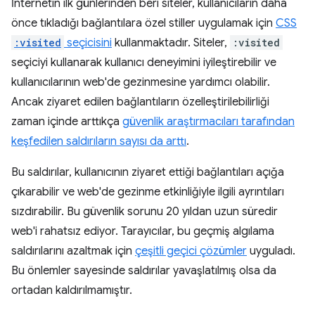
İnternetin ilk günlerinden beri siteler, kullanıcıların daha
önce tıkladığı bağlantılara özel stiller uygulamak için
CSS
:visited
seçicisini
kullanmaktadır. Siteler,
:visited
seçiciyi kullanarak kullanıcı deneyimini iyileştirebilir ve
kullanıcılarının web'de gezinmesine yardımcı olabilir.
Ancak ziyaret edilen bağlantıların özelleştirilebilirliği
zaman içinde arttıkça
güvenlik araştırmacıları tarafından
keşfedilen saldırıların sayısı da arttı
.
Bu saldırılar, kullanıcının ziyaret ettiği bağlantıları açığa
çıkarabilir ve web'de gezinme etkinliğiyle ilgili ayrıntıları
sızdırabilir. Bu güvenlik sorunu 20 yıldan uzun süredir
web'i rahatsız ediyor. Tarayıcılar, bu geçmiş algılama
saldırılarını azaltmak için
çeşitli geçici çözümler
uyguladı.
Bu önlemler sayesinde saldırılar yavaşlatılmış olsa da
ortadan kaldırılmamıştır.