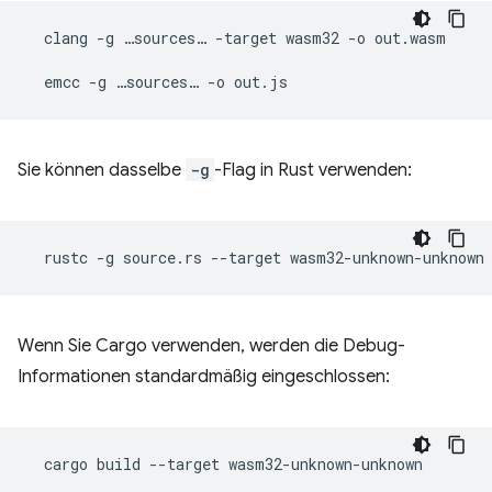
clang
-g
…sources…
-target
wasm32
-o
out.wasm

emcc
-g
…sources…
-o
Sie können dasselbe
-g
-Flag in Rust verwenden:
rustc
-g
source.rs
--target
wasm32-unknown-unknown
Wenn Sie Cargo verwenden, werden die Debug-
Informationen standardmäßig eingeschlossen:
cargo
build
--target