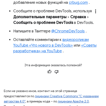
добавление новых функций на
crbug.com
.
more_vert
Сообщите о проблеме DevTools, используя
Дополнительные параметры
>
Справка
>
Сообщить о проблеме DevTools
в DevTools.
Напишите в Твиттере
@ChromeDevTools
.
Оставляйте комментарии к
видеороликам
YouTube «Что нового в DevTools»
или
«Советы
разработчика» на YouTube
.
Эта информация оказалась полезной?
Если не указано иное, контент на этой странице
предоставляется по
лицензии Creative Commons "С указанием
авторства 4.0"
, а примеры кода – по
лицензии Apache 2.0
.