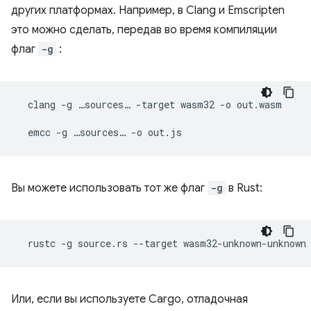
других платформах. Например, в Clang и Emscripten
это можно сделать, передав во время компиляции
флаг
-g
:
clang
-g
…sources…
-target
wasm32
-o
out.wasm

emcc
-g
…sources…
-o
Вы можете использовать тот же флаг
-g
в Rust:
rustc
-g
source.rs
--target
wasm32-unknown-unknown
Или, если вы используете Cargo, отладочная