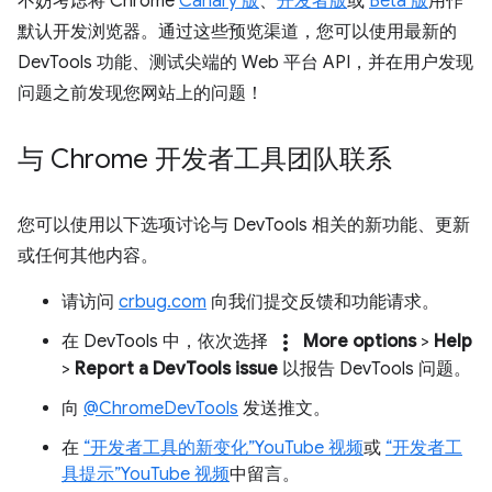
不妨考虑将 Chrome
Canary 版
、
开发者版
或
Beta 版
用作
默认开发浏览器。通过这些预览渠道，您可以使用最新的
DevTools 功能、测试尖端的 Web 平台 API，并在用户发现
问题之前发现您网站上的问题！
与 Chrome 开发者工具团队联系
您可以使用以下选项讨论与 DevTools 相关的新功能、更新
或任何其他内容。
请访问
crbug.com
向我们提交反馈和功能请求。
more_vert
在 DevTools 中，依次选择
More options
>
Help
>
Report a DevTools issue
以报告 DevTools 问题。
向
@ChromeDevTools
发送推文。
在
“开发者工具的新变化”YouTube 视频
或
“开发者工
具提示”YouTube 视频
中留言。