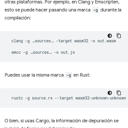
otras plataformas. Por ejemplo, en Clang y Emscripten,
esto se puede hacer pasando una marca
-g
durante la
compilación:
clang
-g
…sources…
-target
wasm32
-o
out.wasm

emcc
-g
…sources…
-o
Puedes usar la misma marca
-g
en Rust:
rustc
-g
source.rs
--target
wasm32-unknown-unknown
O bien, si usas Cargo, la información de depuración se