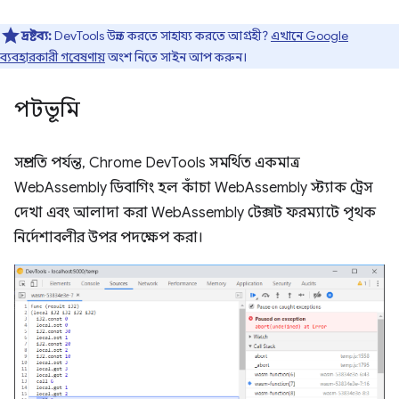
দ্রষ্টব্য:
DevTools উন্নত করতে সাহায্য করতে আগ্রহী?
এখানে Google
ব্যবহারকারী গবেষণায়
অংশ নিতে সাইন আপ করুন।
পটভূমি
সম্প্রতি পর্যন্ত, Chrome DevTools সমর্থিত একমাত্র
WebAssembly ডিবাগিং হল কাঁচা WebAssembly স্ট্যাক ট্রেস
দেখা এবং আলাদা করা WebAssembly টেক্সট ফরম্যাটে পৃথক
নির্দেশাবলীর উপর পদক্ষেপ করা।