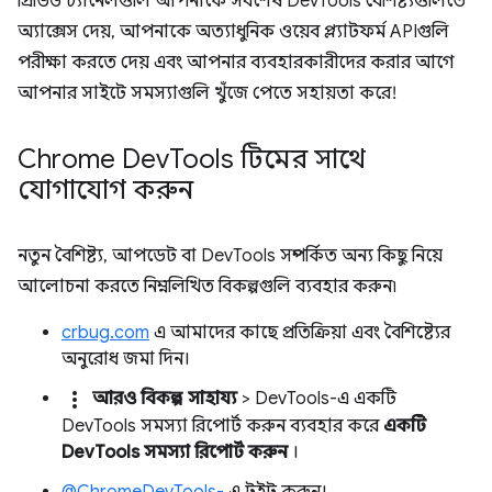
প্রিভিউ চ্যানেলগুলি আপনাকে সর্বশেষ DevTools বৈশিষ্ট্যগুলিতে
অ্যাক্সেস দেয়, আপনাকে অত্যাধুনিক ওয়েব প্ল্যাটফর্ম APIগুলি
পরীক্ষা করতে দেয় এবং আপনার ব্যবহারকারীদের করার আগে
আপনার সাইটে সমস্যাগুলি খুঁজে পেতে সহায়তা করে!
Chrome Dev
Tools টিমের সাথে
যোগাযোগ করুন
নতুন বৈশিষ্ট্য, আপডেট বা DevTools সম্পর্কিত অন্য কিছু নিয়ে
আলোচনা করতে নিম্নলিখিত বিকল্পগুলি ব্যবহার করুন৷
crbug.com
এ আমাদের কাছে প্রতিক্রিয়া এবং বৈশিষ্ট্যের
অনুরোধ জমা দিন।
more_vert
আরও বিকল্প
>
সাহায্য
> DevTools-এ একটি
DevTools সমস্যা রিপোর্ট করুন ব্যবহার করে
একটি
DevTools সমস্যা রিপোর্ট করুন
।
@ChromeDevTools-
এ টুইট করুন।