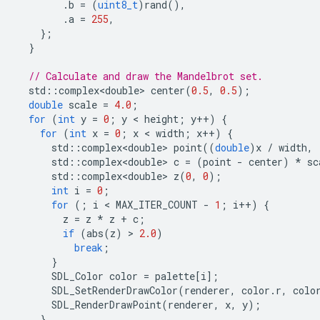
.
b
=
(
uint8_t
)
rand
(),
.
a
=
255
,
};
}
// Calculate and draw the Mandelbrot set.
std
::
complex<double>
center
(
0.5
,
0.5
);
double
scale
=
4.0
;
for
(
int
y
=
0
;
y
 < 
height
;
y
++
)
{
for
(
int
x
=
0
;
x
 < 
width
;
x
++
)
{
std
::
complex<double>
point
((
double
)
x
/
width
,
std
::
complex<double>
c
=
(
point
-
center
)
*
sc
std
::
complex<double>
z
(
0
,
0
);
int
i
=
0
;
for
(;
i
 < 
MAX_ITER_COUNT
-
1
;
i
++
)
{
z
=
z
*
z
+
c
;
if
(
abs
(
z
)
 > 
2.0
)
break
;
}
SDL_Color
color
=
palette
[
i
];
SDL_SetRenderDrawColor
(
renderer
,
color
.
r
,
colo
SDL_RenderDrawPoint
(
renderer
,
x
,
y
);
}