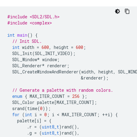
#include <SDL2/SDL.h>
#include <complex>
int
main
()
{
// Init SDL.
int
width
=
600
,
height
=
600
;
SDL_Init
(
SDL_INIT_VIDEO
);
SDL_Window
*
window
;
SDL_Renderer
*
renderer
;
SDL_CreateWindowAndRenderer
(
width
,
height
,
SDL_WIN
&
renderer
);
// Generate a palette with random colors.
enum
{
MAX_ITER_COUNT
=
256
};
SDL_Color
palette
[
MAX_ITER_COUNT
];
srand
(
time
(
0
));
for
(
int
i
=
0
;
i
 < 
MAX_ITER_COUNT
;
++
i
)
{
palette
[
i
]
=
{
.
r
=
(
uint8_t
)
rand
(),
.
g
=
(
uint8_t
)
rand
(),