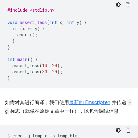
#include <stdlib.h>
void
assert_less
(
int
x
,
int
y
)
{
if
(
x
>
=
y
)
{
abort
();
}
}
int
main
()
{
assert_less
(
10
,
20
);
assert_less
(
30
,
20
);
}
如需对其进行编译，我们使用
最新的 Emscripten
并传递
-
g
标志（就像在原始文章中一样），以包含调试信息：