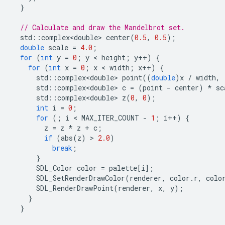
}
// Calculate and draw the Mandelbrot set.
std
::
complex<double>
center
(
0.5
,
0.5
);
double
scale
=
4.0
;
for
(
int
y
=
0
;
y
 < 
height
;
y
++
)
{
for
(
int
x
=
0
;
x
 < 
width
;
x
++
)
{
std
::
complex<double>
point
((
double
)
x
/
width
,
std
::
complex<double>
c
=
(
point
-
center
)
*
sc
std
::
complex<double>
z
(
0
,
0
);
int
i
=
0
;
for
(;
i
 < 
MAX_ITER_COUNT
-
1
;
i
++
)
{
z
=
z
*
z
+
c
;
if
(
abs
(
z
)
 > 
2.0
)
break
;
}
SDL_Color
color
=
palette
[
i
];
SDL_SetRenderDrawColor
(
renderer
,
color
.
r
,
colo
SDL_RenderDrawPoint
(
renderer
,
x
,
y
);
}
}