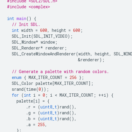
#include <SDL2/SDL.h>
#include <complex>
int
main
()
{
// Init SDL.
int
width
=
600
,
height
=
600
;
SDL_Init
(
SDL_INIT_VIDEO
);
SDL_Window
*
window
;
SDL_Renderer
*
renderer
;
SDL_CreateWindowAndRenderer
(
width
,
height
,
SDL_WIN
&
renderer
);
// Generate a palette with random colors.
enum
{
MAX_ITER_COUNT
=
256
};
SDL_Color
palette
[
MAX_ITER_COUNT
];
srand
(
time
(
0
));
for
(
int
i
=
0
;
i
 < 
MAX_ITER_COUNT
;
++
i
)
{
palette
[
i
]
=
{
.
r
=
(
uint8_t
)
rand
(),
.
g
=
(
uint8_t
)
rand
(),
.
b
=
(
uint8_t
)
rand
(),
.
a
=
255
,
};