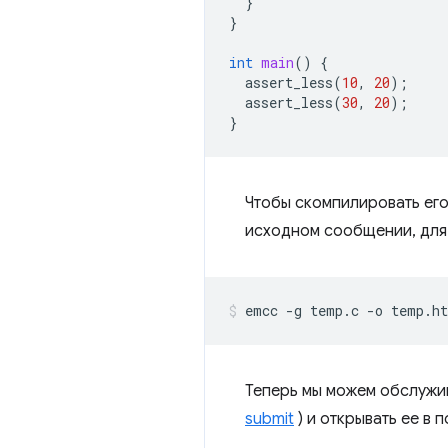
}
}
int
main
()
{
assert_less
(
10
,
20
);
assert_less
(
30
,
20
);
}
Чтобы скомпилировать его
исходном сообщении, для
Теперь мы можем обслужи
submit
) и открывать ее в