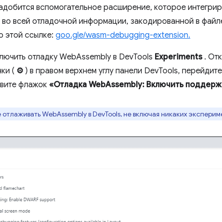
надобится вспомогательное расширение, которое интегрир
 во всей отладочной информации, закодированной в файл
о этой ссылке:
goo.gle/wasm-debugging-extension.
лючить отладку WebAssembly в DevTools
Experiments
. От
ки (
⚙
) в правом верхнем углу панели DevTools, перейдите
овите флажок
«Отладка WebAssembly: Включить поддер
е отлаживать WebAssembly в DevTools, не включая никаких экспери