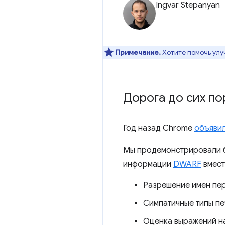
Ingvar Stepanyan
Примечание.
Хотите помочь улу
Дорога до сих по
Год назад Chrome
объявил
Мы продемонстрировали б
информации
DWARF
вмест
Разрешение имен пе
Симпатичные типы пе
Оценка выражений на