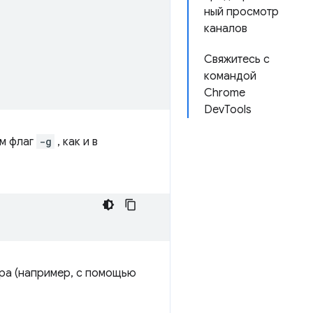
ный просмотр
каналов
Свяжитесь с
командой
Chrome
DevTools
м флаг
-g
, как и в
ра (например, с помощью