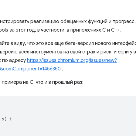
нстрировать реализацию обещанных функций и прогресс,
ols за этот год, в частности, в приложениях C и C++.
ейте в виду, что это все еще бета-версия нового интерфе
ерсию всех инструментов на свой страх и риск, и если у 
х по адресу
https://issues.chromium.org/issues/new?
=0&comComponent=1456350
.
 примера на C, что и в прошлый раз:
y
)
{