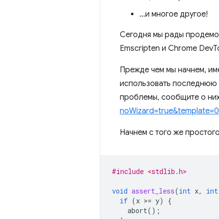
…и многое другое!
Сегодня мы рады продемо
Emscripten и Chrome DevTo
Прежде чем мы начнем, им
использовать последнюю в
проблемы, сообщите о ни
noWizard=true&template
Начнем с того же простого
#include <stdlib.h>
void
assert_less
(
int
x
,
int
if
(
x
>
=
y
)
{
abort
();