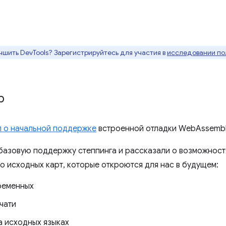
чшить DevTools? Зарегистрируйтесь для участия в
исследовании по
р
 о начальной поддержке
встроенной отладки WebAssembly
азовую поддержку степпинга и рассказали о возможност
о исходных карт, которые откроются для нас в будущем:
ременных
чати
 исходных языках