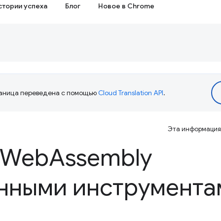
стории успеха
Блог
Новое в Chrome
аница переведена с помощью
Cloud Translation API
.
Эта информация 
 Web
Assembly
нными инструмента