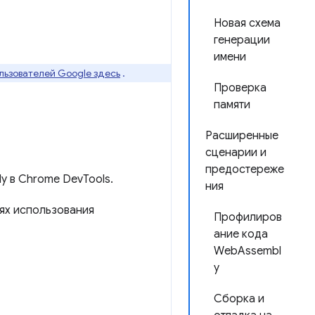
Новая схема
генерации
имени
льзователей Google здесь
.
Проверка
памяти
Расширенные
сценарии и
предостереже
 в Chrome DevTools.
ния
ях использования
Профилиров
ание кода
WebAssembl
y
Сборка и