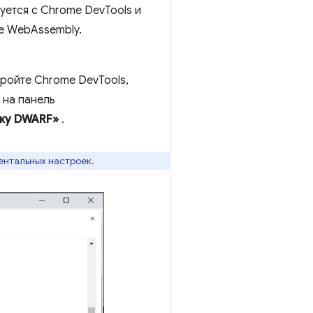
уется с Chrome DevTools и
е WebAssembly.
кройте Chrome DevTools,
 на панель
жку DWARF»
.
ментальных настроек.