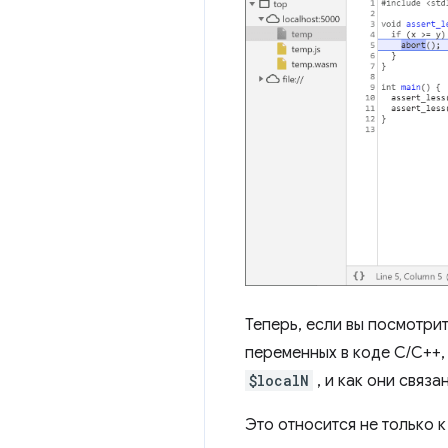
Теперь, если вы посмотри
переменных в коде C/C++, 
$localN
, и как они связ
Это относится не только к