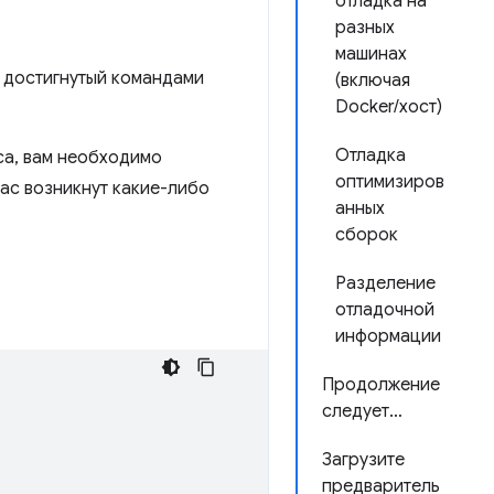
отладка на
разных
машинах
 достигнутый командами
(включая
Docker/хост)
Отладка
йса, вам необходимо
оптимизиров
вас возникнут какие-либо
анных
сборок
Разделение
отладочной
информации
Продолжение
следует…
Загрузите
предваритель