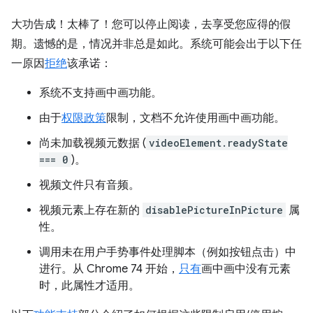
大功告成！太棒了！您可以停止阅读，去享受您应得的假
期。遗憾的是，情况并非总是如此。系统可能会出于以下任
一原因
拒绝
该承诺：
系统不支持画中画功能。
由于
权限政策
限制，文档不允许使用画中画功能。
尚未加载视频元数据 (
videoElement.readyState
=== 0
)。
视频文件只有音频。
视频元素上存在新的
disablePictureInPicture
属
性。
调用未在用户手势事件处理脚本（例如按钮点击）中
进行。从 Chrome 74 开始，
只有
画中画中没有元素
时，此属性才适用。