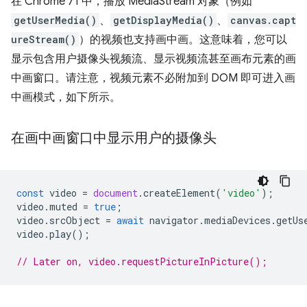
在 Chrome 71 中，播放 MediaStream 对象（例如
getUserMedia()
、
getDisplayMedia()
、
canvas.capt
ureStream()
）的视频也支持画中画。这意味着，您可以
显示包含用户摄像头视频流、显示视频流甚至画布元素的画
中画窗口。请注意，视频元素不必附加到 DOM 即可进入画
中画模式，如下所示。
在画中画窗口中显示用户的摄像头
const
video
=
document
.
createElement
(
'video'
);
video
.
muted
=
true
;
video
.
srcObject
=
await
navigator
.
mediaDevices
.
getUs
video
.
play
();
// Later on, video.requestPictureInPicture();