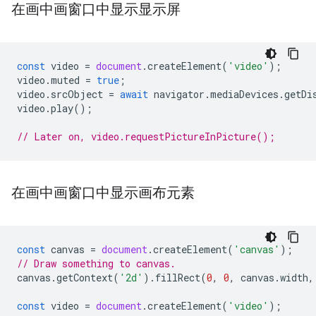
在画中画窗口中显示显示屏
const
video
=
document
.
createElement
(
'video'
);
video
.
muted
=
true
;
video
.
srcObject
=
await
navigator
.
mediaDevices
.
getDi
video
.
play
();
// Later on, video.requestPictureInPicture();
在画中画窗口中显示画布元素
const
canvas
=
document
.
createElement
(
'canvas'
);
// Draw something to canvas.
canvas
.
getContext
(
'2d'
).
fillRect
(
0
,
0
,
canvas
.
width
,
const
video
=
document
.
createElement
(
'video'
);