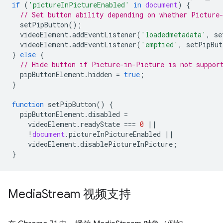
if
(
'pictureInPictureEnabled'
in
document
)
{
// Set button ability depending on whether Picture
setPipButton
();
videoElement
.
addEventListener
(
'loadedmetadata'
,
se
videoElement
.
addEventListener
(
'emptied'
,
setPipBut
}
else
{
// Hide button if Picture-in-Picture is not suppor
pipButtonElement
.
hidden
=
true
;
}
function
setPipButton
()
{
pipButtonElement
.
disabled
=
videoElement
.
readyState
===
0
||
!
document
.
pictureInPictureEnabled
||
videoElement
.
disablePictureInPicture
;
}
Media
Stream 视频支持