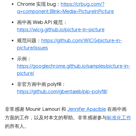
Chrome 实现 bug：
https://crbug.com/?
q=component:Blink>Media>PictureInPicture
画中画 Web API 规范：
https://wicg.github.io/picture-in-picture
规范问题：
https://github.com/WICG/picture-in-
picture/issues
示例：
https://googlechrome.github.io/samples/picture-in-
picture/
非官方画中画 polyfill：
https://github.com/gbentaieb/pip-polyfill/
非常感谢 Mounir Lamouri 和
Jennifer Apacible
在画中画
方面的工作，以及对本文的帮助。非常感谢参与
标准化工作
的所有人。