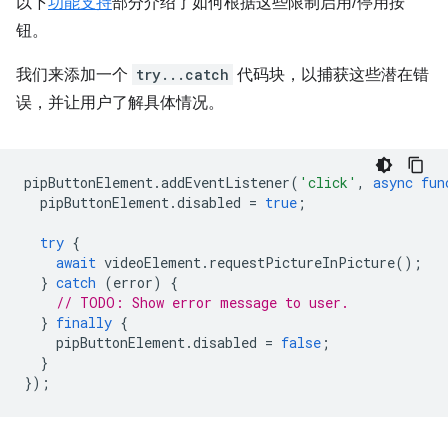
以下
功能支持
部分介绍了如何根据这些限制启用/停用按
钮。
我们来添加一个
try...catch
代码块，以捕获这些潜在错
误，并让用户了解具体情况。
pipButtonElement
.
addEventListener
(
'click'
,
async
fun
pipButtonElement
.
disabled
=
true
;
try
{
await
videoElement
.
requestPictureInPicture
();
}
catch
(
error
)
{
// TODO: Show error message to user.
}
finally
{
pipButtonElement
.
disabled
=
false
;
}
});