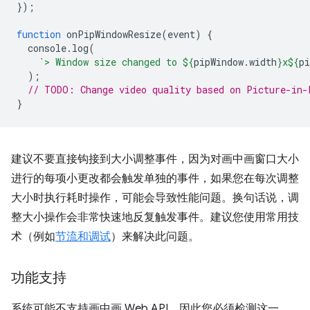
});
function
onPipWindowResize
(
event
)
{
console
.
log
(
`> Window size changed to 
${
pipWindow
.
width
}
x
${
pi
);
// TODO: Change video quality based on Picture-in-
}
建议不要直接钩接到大小调整事件，因为对画中画窗口大小
进行的每项小更改都会触发单独的事件，如果您在每次调整
大小时执行耗时操作，可能会导致性能问题。换句话说，调
整大小操作会非常快速地反复触发事件。建议您使用常用技
术（例如
节流和调试
）来解决此问题。
功能支持
系统可能不支持画中画 Web API，因此您必须检测这一