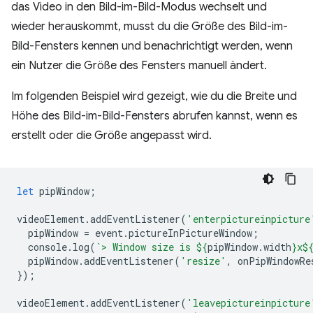
das Video in den Bild-im-Bild-Modus wechselt und
wieder herauskommt, musst du die Größe des Bild-im-
Bild-Fensters kennen und benachrichtigt werden, wenn
ein Nutzer die Größe des Fensters manuell ändert.
Im folgenden Beispiel wird gezeigt, wie du die Breite und
Höhe des Bild-im-Bild-Fensters abrufen kannst, wenn es
erstellt oder die Größe angepasst wird.
let
pipWindow
;
videoElement
.
addEventListener
(
'enterpictureinpicture
pipWindow
=
event
.
pictureInPictureWindow
;
console
.
log
(
`> Window size is 
${
pipWindow
.
width
}
x
$
pipWindow
.
addEventListener
(
'resize'
,
onPipWindowRe
});
videoElement
.
addEventListener
(
'leavepictureinpicture