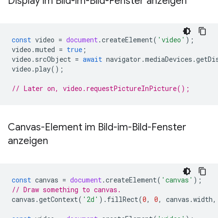
Display im Bild-im-Bild-Fenster anzeigen
const
video
=
document
.
createElement
(
'video'
);
video
.
muted
=
true
;
video
.
srcObject
=
await
navigator
.
mediaDevices
.
getDi
video
.
play
();
// Later on, video.requestPictureInPicture();
Canvas-Element im Bild-im-Bild-Fenster
anzeigen
const
canvas
=
document
.
createElement
(
'canvas'
);
// Draw something to canvas.
canvas
.
getContext
(
'2d'
).
fillRect
(
0
,
0
,
canvas
.
width
,