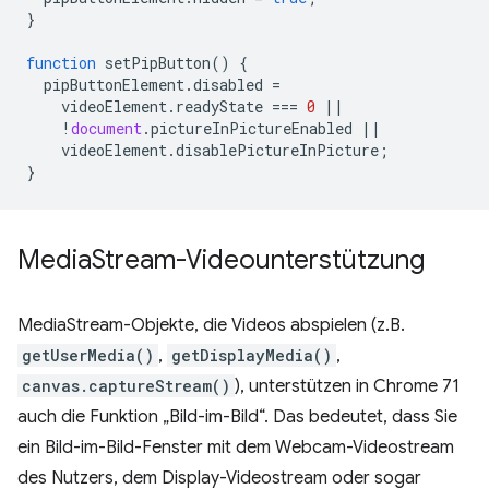
}
function
setPipButton
()
{
pipButtonElement
.
disabled
=
videoElement
.
readyState
===
0
||
!
document
.
pictureInPictureEnabled
||
videoElement
.
disablePictureInPicture
;
}
Media
Stream-Videounterstützung
MediaStream-Objekte, die Videos abspielen (z.B.
getUserMedia()
,
getDisplayMedia()
,
canvas.captureStream()
), unterstützen in Chrome 71
auch die Funktion „Bild-im-Bild“. Das bedeutet, dass Sie
ein Bild-im-Bild-Fenster mit dem Webcam-Videostream
des Nutzers, dem Display-Videostream oder sogar