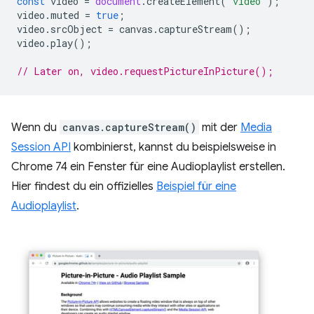
const
video
=
document
.
createElement
(
'video'
);
video
.
muted
=
true
;
video
.
srcObject
=
canvas
.
captureStream
();
video
.
play
();
// Later on, video.requestPictureInPicture();
Wenn du
canvas.captureStream()
mit der
Media
Session API
kombinierst, kannst du beispielsweise in
Chrome 74 ein Fenster für eine Audioplaylist erstellen.
Hier findest du ein offizielles
Beispiel für eine
Audioplaylist
.