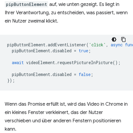
pipButtonElement
auf, wie unten gezeigt. Es liegt in
Ihrer Verantwortung, zu entscheiden, was passiert, wenn
ein Nutzer zweimal klickt.
pipButtonElement
.
addEventListener
(
'click'
,
async
fun
pipButtonElement
.
disabled
=
true
;
await
videoElement
.
requestPictureInPicture
();
pipButtonElement
.
disabled
=
false
;
});
Wenn das Promise erfüllt ist, wird das Video in Chrome in
ein kleines Fenster verkleinert, das der Nutzer
verschieben und über anderen Fenstern positionieren
kann.