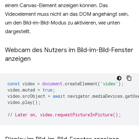
einem Canvas-Element anzeigen können. Das
Videoelement muss nicht an das DOM angehängt sein,
um den Bild-im-Bild-Modus zu aktivieren, wie unten
dargestellt.
Webcam des Nutzers im Bild-im-Bild-Fenster
anzeigen
const
video
=
document
.
createElement
(
'video'
);
video
.
muted
=
true
;
video
.
srcObject
=
await
navigator
.
mediaDevices
.
getUs
video
.
play
();
// Later on, video.requestPictureInPicture();