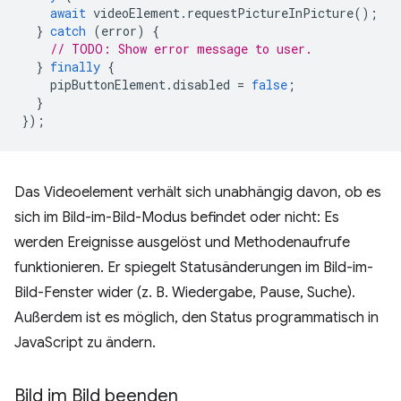
await
videoElement
.
requestPictureInPicture
();
}
catch
(
error
)
{
// TODO: Show error message to user.
}
finally
{
pipButtonElement
.
disabled
=
false
;
}
});
Das Videoelement verhält sich unabhängig davon, ob es
sich im Bild-im-Bild-Modus befindet oder nicht: Es
werden Ereignisse ausgelöst und Methodenaufrufe
funktionieren. Er spiegelt Statusänderungen im Bild-im-
Bild-Fenster wider (z. B. Wiedergabe, Pause, Suche).
Außerdem ist es möglich, den Status programmatisch in
JavaScript zu ändern.
Bild im Bild beenden