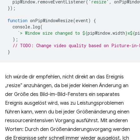
pipWindow
.
removeEventListener
(
'resize'
,
onPipWindo
});
function
onPipWindowResize
(
event
)
{
console
.
log
(
`> Window size changed to 
${
pipWindow
.
width
}
x
${
pi
);
// TODO: Change video quality based on Picture-in-
}
Ich würde dir empfehlen, nicht direkt an das Ereignis
„resize“ anzuhängen, da bei jeder kleinen Änderung an
der Größe des Bild-im-Bild-Fensters ein separates
Ereignis ausgelöst wird, was zu Leistungsproblemen
führen kann, wenn du bei jeder Größenänderung einen
ressourcenintensiven Vorgang ausführst. Mit anderen
Worten: Durch den Größenänderungsvorgang werden
die Ereignisse sehr schnell immer wieder ausgelöst. Ich