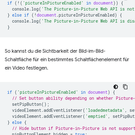
if
(
!
(
'pictureInPictureEnabled'
in
document
))
{
console
.
log
(
'The Picture-in-Picture Web API is not
}
else
if
(
!
document
.
pictureInPictureEnabled
)
{
console
.
log
(
'The Picture-in-Picture Web API is dis
}
So kannst du die Sichtbarkeit der Bild-im-Bild-
Schaltfläche für ein bestimmtes Schaltflächenelement für
ein Video festlegen.
if
(
'pictureInPictureEnabled'
in
document
)
{
// Set button ability depending on whether Picture
setPipButton
();
videoElement
.
addEventListener
(
'loadedmetadata'
,
se
videoElement
.
addEventListener
(
'emptied'
,
setPipBut
}
else
{
// Hide button if Picture-in-Picture is not suppor
pipButtonElement
.
hidden
=
true
;